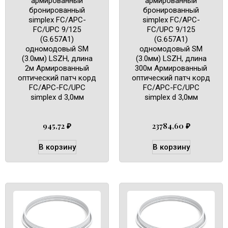
армированный
армированный
бронированный
бронированный
simplex FC/APC-
simplex FC/APC-
FC/UPC 9/125
FC/UPC 9/125
(G.657A1)
(G.657A1)
одномодовый SM
одномодовый SM
(3.0мм) LSZH, длина
(3.0мм) LSZH, длина
2м Армированный
300м Армированный
оптический патч корд
оптический патч корд
FC/APC-FC/UPC
FC/APC-FC/UPC
simplex d 3,0мм
simplex d 3,0мм
945,72
₽
23784,60
₽
В корзину
В корзину