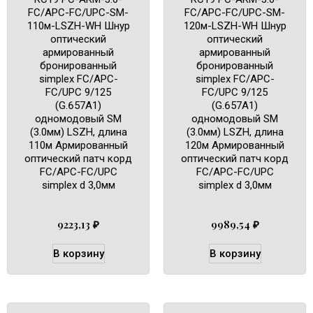
FC/APC-FC/UPC-SM-
FC/APC-FC/UPC-SM-
110м-LSZH-WH Шнур
120м-LSZH-WH Шнур
оптический
оптический
армированный
армированный
бронированный
бронированный
simplex FC/APC-
simplex FC/APC-
FC/UPC 9/125
FC/UPC 9/125
(G.657A1)
(G.657A1)
одномодовый SM
одномодовый SM
(3.0мм) LSZH, длина
(3.0мм) LSZH, длина
110м Армированный
120м Армированный
оптический патч корд
оптический патч корд
FC/APC-FC/UPC
FC/APC-FC/UPC
simplex d 3,0мм
simplex d 3,0мм
9223,13
₽
9989,54
₽
В корзину
В корзину