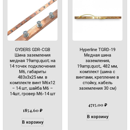
GYDERS GDR-CGB
Hyperline TGRD-19
Шина заземления
Медная шина
медная 19amp;quot; на
заземления,
14 точек подключения
19amp;quot;, 482 мм,
М6, габариты
комплект (шина с
483х3х25 мм. в
винтами, крепление в
комплекте винт М6х12
стойку, кабель
– 14 шт, шайба М6 –
заземления 30 см)
14шт, гровер М6-14 шт
4715,00
₽
1854,60
₽
В корзину
В корзину