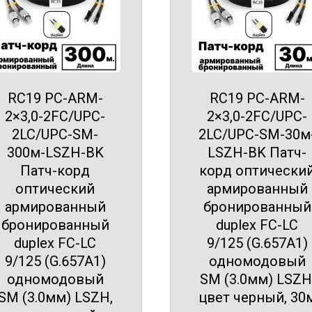
RC19 PC-ARM-
RC19 PC-ARM-
2×3,0-2FC/UPC-
2×3,0-2FC/UPC-
2LC/UPC-SM-
2LC/UPC-SM-30м
300м-LSZH-BK
LSZH-BK Патч-
Патч-корд
корд оптически
оптический
армированный
армированный
бронированный
бронированный
duplex FC-LC
duplex FC-LC
9/125 (G.657A1)
9/125 (G.657A1)
одномодовый
одномодовый
SM (3.0мм) LSZH
SM (3.0мм) LSZH,
цвет черный, 30