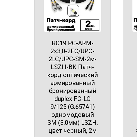
RC19 PC-ARM-
2×3,0-2FC/UPC-
2LC/UPC-SM-2м-
LSZH-BK Патч-
корд оптический
армированный
бронированный
duplex FC-LC
9/125 (G.657A1)
одномодовый
SM (3.0мм) LSZH,
цвет черный, 2м