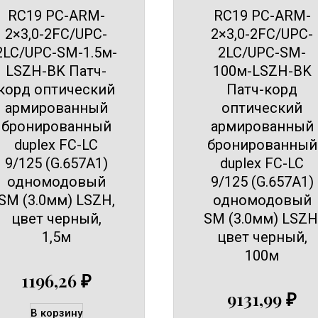
RC19 PC-ARM-
RC19 PC-ARM-
2×3,0-2FC/UPC-
2×3,0-2FC/UPC-
2LC/UPC-SM-1.5м-
2LC/UPC-SM-
LSZH-BK Патч-
100м-LSZH-BK
корд оптический
Патч-корд
армированный
оптический
бронированный
армированный
duplex FC-LC
бронированный
9/125 (G.657A1)
duplex FC-LC
одномодовый
9/125 (G.657A1)
SM (3.0мм) LSZH,
одномодовый
цвет черный,
SM (3.0мм) LSZH
1,5м
цвет черный,
100м
1196,26
₽
9131,99
₽
В корзину