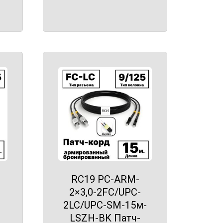
RC19 PC-ARM-
2×3,0-2FC/UPC-
2LC/UPC-SM-15м-
LSZH-BK Патч-