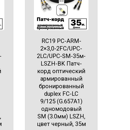
RC19 PC-ARM-
2×3,0-2FC/UPC-
-
2LC/UPC-SM-35м-
LSZH-BK Патч-
й
корд оптический
армированный
бронированный
duplex FC-LC
9/125 (G.657A1)
одномодовый
,
SM (3.0мм) LSZH,
м
цвет черный, 35м