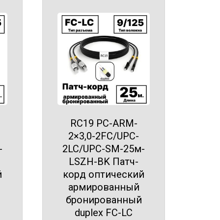
RC19 PC-ARM-
2×3,0-2FC/UPC-
-
2LC/UPC-SM-25м-
LSZH-BK Патч-
й
корд оптический
армированный
бронированный
duplex FC-LC