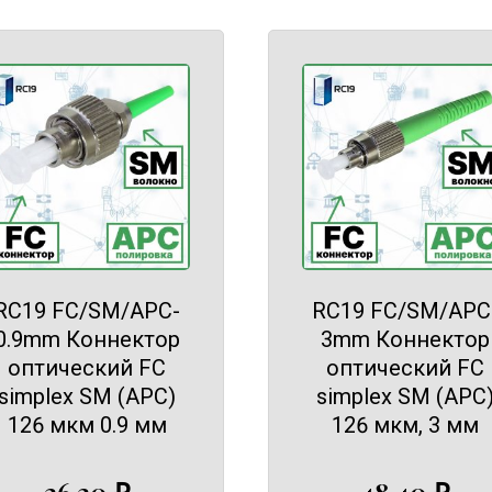
RC19 FC/SM/APC-
RC19 FC/SM/APC
0.9mm Коннектор
3mm Коннектор
оптический FC
оптический FC
simplex SM (APC)
simplex SM (APC
126 мкм 0.9 мм
126 мкм, 3 мм
36,30
₽
48,40
₽