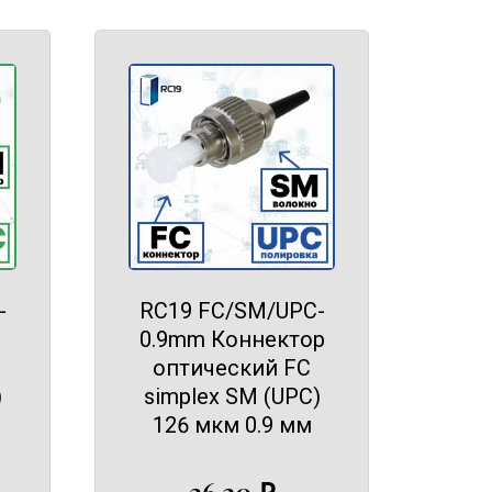
-
RC19 FC/SM/UPC-
0.9mm Коннектор
оптический FC
)
simplex SM (UPC)
126 мкм 0.9 мм
36,30
₽