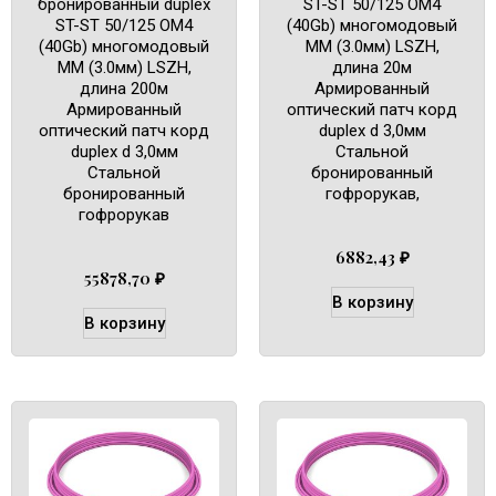
бронированный duplex
ST-ST 50/125 OM4
ST-ST 50/125 OM4
(40Gb) многомодовый
(40Gb) многомодовый
MM (3.0мм) LSZH,
MM (3.0мм) LSZH,
длина 20м
длина 200м
Армированный
Армированный
оптический патч корд
оптический патч корд
duplex d 3,0мм
duplex d 3,0мм
Cтальной
Cтальной
бронированный
бронированный
гофрорукав,
гофрорукав
6882,43
₽
55878,70
₽
В корзину
В корзину