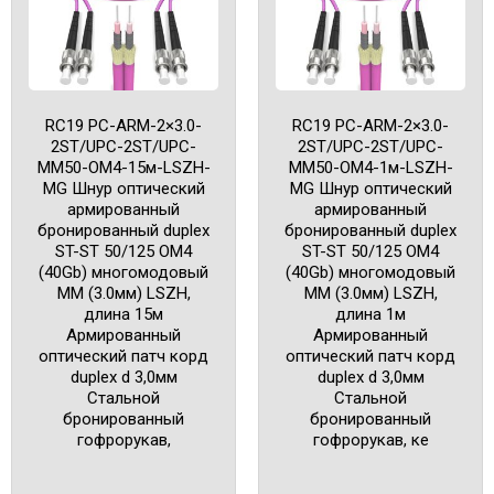
RC19 PC-ARM-2×3.0-
RC19 PC-ARM-2×3.0-
2ST/UPC-2ST/UPC-
2ST/UPC-2ST/UPC-
MM50-OM4-15м-LSZH-
MM50-OM4-1м-LSZH-
MG Шнур оптический
MG Шнур оптический
армированный
армированный
бронированный duplex
бронированный duplex
ST-ST 50/125 OM4
ST-ST 50/125 OM4
(40Gb) многомодовый
(40Gb) многомодовый
MM (3.0мм) LSZH,
MM (3.0мм) LSZH,
длина 15м
длина 1м
Армированный
Армированный
оптический патч корд
оптический патч корд
duplex d 3,0мм
duplex d 3,0мм
Cтальной
Cтальной
бронированный
бронированный
гофрорукав,
гофрорукав, ке