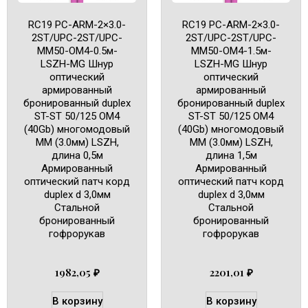
RC19 PC-ARM-2×3.0-
RC19 PC-ARM-2×3.0-
2ST/UPC-2ST/UPC-
2ST/UPC-2ST/UPC-
MM50-OM4-0.5м-
MM50-OM4-1.5м-
LSZH-MG Шнур
LSZH-MG Шнур
оптический
оптический
армированный
армированный
бронированный duplex
бронированный duplex
ST-ST 50/125 OM4
ST-ST 50/125 OM4
(40Gb) многомодовый
(40Gb) многомодовый
MM (3.0мм) LSZH,
MM (3.0мм) LSZH,
длина 0,5м
длина 1,5м
Армированный
Армированный
оптический патч корд
оптический патч корд
duplex d 3,0мм
duplex d 3,0мм
Cтальной
Cтальной
бронированный
бронированный
гофрорукав
гофрорукав
1982,05
₽
2201,01
₽
В корзину
В корзину