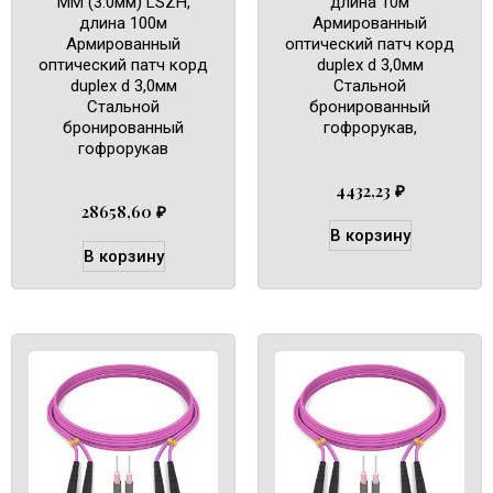
MM (3.0мм) LSZH,
длина 10м
длина 100м
Армированный
Армированный
оптический патч корд
оптический патч корд
duplex d 3,0мм
duplex d 3,0мм
Cтальной
Cтальной
бронированный
бронированный
гофрорукав,
гофрорукав
4432,23
₽
28658,60
₽
В корзину
В корзину