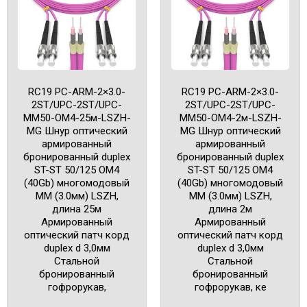
RC19 PC-ARM-2×3.0-
RC19 PC-ARM-2×3.0-
2ST/UPC-2ST/UPC-
2ST/UPC-2ST/UPC-
MM50-OM4-25м-LSZH-
MM50-OM4-2м-LSZH-
MG Шнур оптический
MG Шнур оптический
армированный
армированный
бронированный duplex
бронированный duplex
ST-ST 50/125 OM4
ST-ST 50/125 OM4
(40Gb) многомодовый
(40Gb) многомодовый
MM (3.0мм) LSZH,
MM (3.0мм) LSZH,
длина 25м
длина 2м
Армированный
Армированный
оптический патч корд
оптический патч корд
duplex d 3,0мм
duplex d 3,0мм
Cтальной
Cтальной
бронированный
бронированный
гофрорукав,
гофрорукав, ке