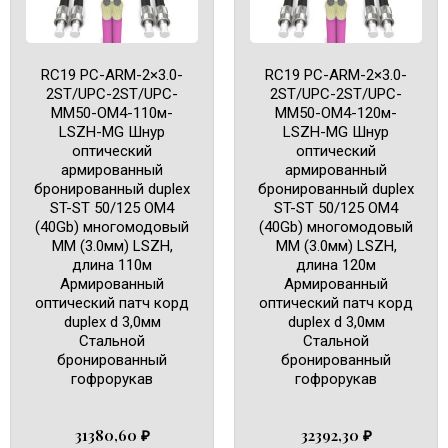
RC19 PC-ARM-2×3.0-
RC19 PC-ARM-2×3.0-
2ST/UPC-2ST/UPC-
2ST/UPC-2ST/UPC-
MM50-OM4-110м-
MM50-OM4-120м-
LSZH-MG Шнур
LSZH-MG Шнур
оптический
оптический
армированный
армированный
бронированный duplex
бронированный duplex
ST-ST 50/125 OM4
ST-ST 50/125 OM4
(40Gb) многомодовый
(40Gb) многомодовый
MM (3.0мм) LSZH,
MM (3.0мм) LSZH,
длина 110м
длина 120м
Армированный
Армированный
оптический патч корд
оптический патч корд
duplex d 3,0мм
duplex d 3,0мм
Cтальной
Cтальной
бронированный
бронированный
гофрорукав
гофрорукав
31380,60
₽
32392,30
₽