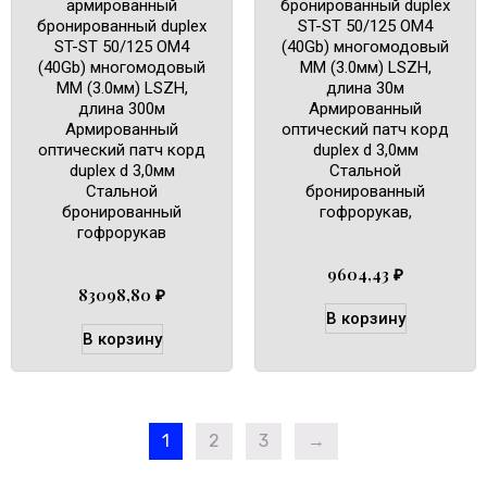
армированный
бронированный duplex
бронированный duplex
ST-ST 50/125 OM4
ST-ST 50/125 OM4
(40Gb) многомодовый
(40Gb) многомодовый
MM (3.0мм) LSZH,
MM (3.0мм) LSZH,
длина 30м
длина 300м
Армированный
Армированный
оптический патч корд
оптический патч корд
duplex d 3,0мм
duplex d 3,0мм
Cтальной
Cтальной
бронированный
бронированный
гофрорукав,
гофрорукав
9604,43
₽
83098,80
₽
В корзину
В корзину
1
2
3
→