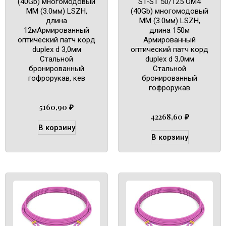
(40Gb) многомодовый
ST-ST 50/125 OM4
MM (3.0мм) LSZH,
(40Gb) многомодовый
длина
MM (3.0мм) LSZH,
12мАрмированный
длина 150м
оптический патч корд
Армированный
duplex d 3,0мм
оптический патч корд
Cтальной
duplex d 3,0мм
бронированный
Cтальной
гофрорукав, кев
бронированный
гофрорукав
5160,90
₽
42268,60
₽
В корзину
В корзину