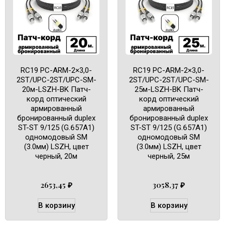
RC19 PC-ARM-2×3,0-
RC19 PC-ARM-2×3,0-
2ST/UPC-2ST/UPC-SM-
2ST/UPC-2ST/UPC-SM-
20м-LSZH-BK Патч-
25м-LSZH-BK Патч-
корд оптический
корд оптический
армированный
армированный
бронированный duplex
бронированный duplex
ST-ST 9/125 (G.657A1)
ST-ST 9/125 (G.657A1)
одномодовый SM
одномодовый SM
(3.0мм) LSZH, цвет
(3.0мм) LSZH, цвет
черный, 20м
черный, 25м
2653,45
₽
3058,37
₽
В корзину
В корзину