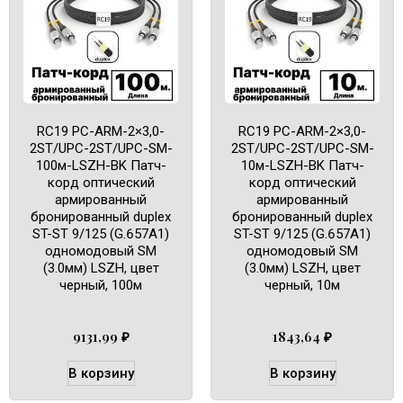
RC19 PC-ARM-2×3,0-
RC19 PC-ARM-2×3,0-
2ST/UPC-2ST/UPC-SM-
2ST/UPC-2ST/UPC-SM-
100м-LSZH-BK Патч-
10м-LSZH-BK Патч-
корд оптический
корд оптический
армированный
армированный
бронированный duplex
бронированный duplex
ST-ST 9/125 (G.657A1)
ST-ST 9/125 (G.657A1)
одномодовый SM
одномодовый SM
(3.0мм) LSZH, цвет
(3.0мм) LSZH, цвет
черный, 100м
черный, 10м
9131,99
₽
1843,64
₽
В корзину
В корзину