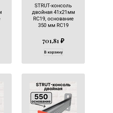
STRUT-консоль
м
двойная 41х21мм
е
RC19, основание
350 мм RC19
701,81
₽
В корзину