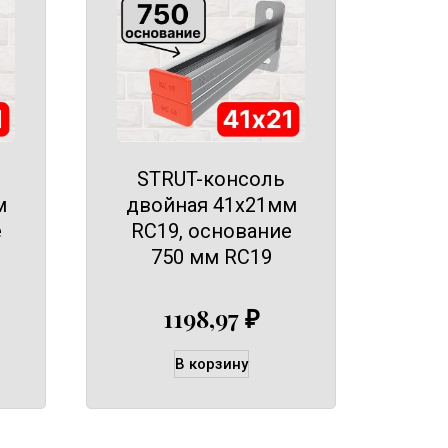
STRUT-консоль
м
двойная 41х21мм
е
RC19, основание
750 мм RC19
1198,97
₽
В корзину