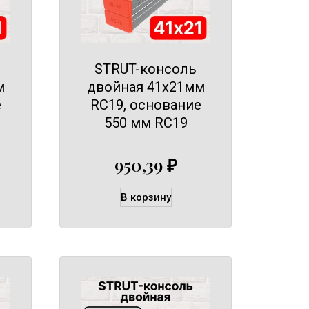
STRUT-консоль
м
двойная 41х21мм
е
RC19, основание
550 мм RC19
950,39
₽
В корзину