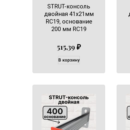
STRUT-консоль
двойная 41х21мм
RC19, основание
200 мм RC19
515,39
₽
В корзину