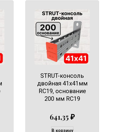
STRUT-консоль
м
двойная 41х41мм
е
RC19, основание
200 мм RC19
641,35
₽
В корзину