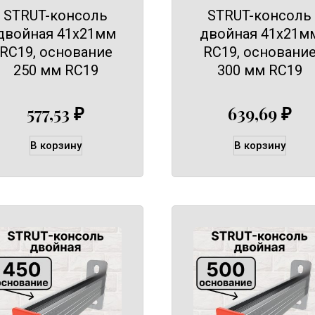
STRUT-консоль
STRUT-консоль
двойная 41х21мм
двойная 41х21м
RC19, основание
RC19, основани
250 мм RC19
300 мм RC19
577,53
₽
639,69
₽
В корзину
В корзину