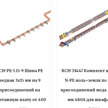
C19 PE-3.15-9 Шина PE
RC19 Э1447 Комплект
медная 3х15 мм на 9
N-PE ноль+земля по 
присоединений на
присоединений медь 
нтажную плату от 400
мм 480А для шкаф