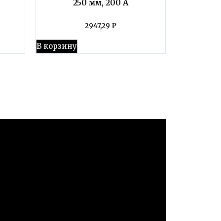
250 мм, 200 А
2947,29
₽
В корзину