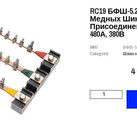
RC19 БФШ-5.
Медных Шин 
Присоединен
480А, 380В
SKU
БФШ-5.
Category
Шина з
4