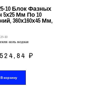
25-10 Блок Фазных
5х25 Мм По 10
ий, 360х160х45 Мм,
25-10
емля-ноль медная
524,84
₽
В корзину