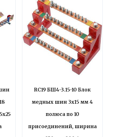
 шин
RC19 БШ4-3.15-10 Блок
18
медных шин 3х15 мм 4
5х25
полюса по 10
а
присоединений, ширина