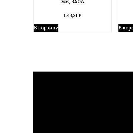
мм, 340А
1513,81
₽
В корзину
В кор