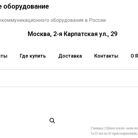
е оборудование
екоммуникационного оборудования в России
Москва, 2-я Карпатская ул., 29
аты
Где купить
Доставка
Контакты
О 
Главная
/
Шина земля-ноль м
5х25 мм по 10 присоединений, 