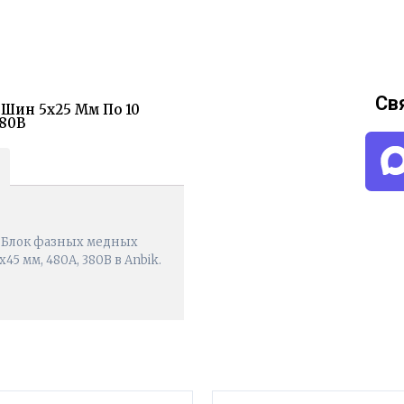
Св
 Шин 5х25 Мм По 10
380В
0 Блок фазных медных
5 мм, 480А, 380В в Anbik.