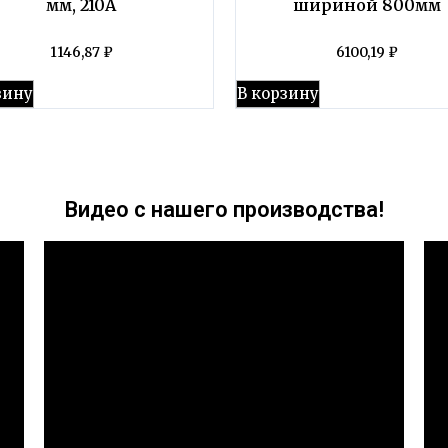
мм, 210А
шириной 800мм
1146,87
₽
6100,19
₽
зину
В корзину
Видео с нашего производства!