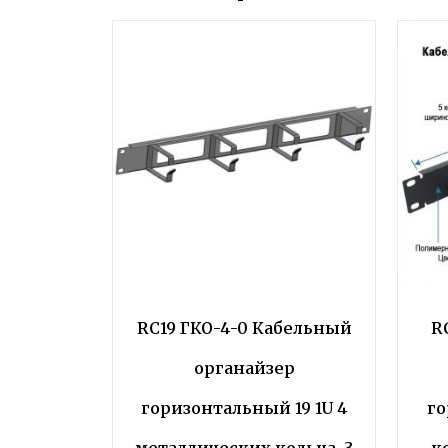
RC19 ГКО-4-0 Кабельный
R
органайзер
горизонтальный 19 1U 4
го
металлических кольца, 3
к