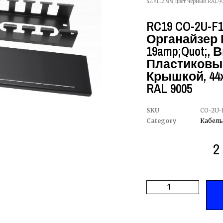
44×112 мм, цвет черный RAL 9
RC19 CO-2U-F
Органайзер
19amp;quot;, 
Пластиковы
Крышкой, 44
RAL 9005
SKU
CO-2U-
Category
Кабель
2