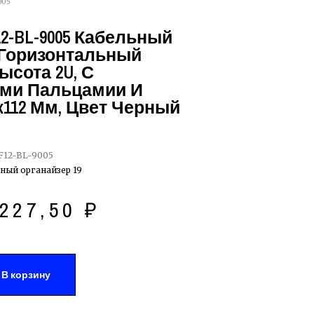
005
12-BL-9005 Кабельный
 Горизонтальный
Высота 2U, С
ми Пальцамии И
x112 Мм, Цвет Черный
F12-BL-9005
ный органайзер 19
227,50
₽
В корзину