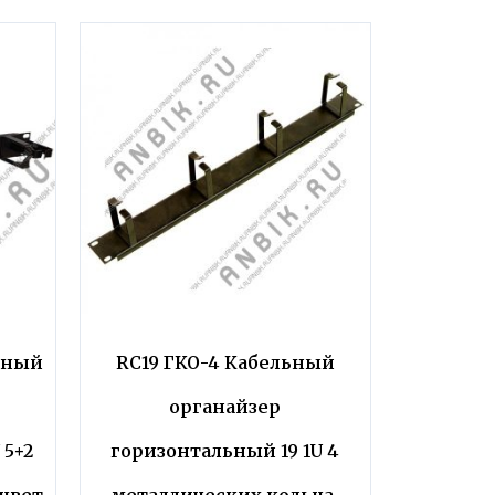
льный
RC19 ГКО-4 Кабельный
органайзер
 5+2
горизонтальный 19 1U 4
 цвет
металлических кольца,