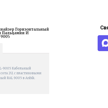
Св
ганайзер Горизонтальный
ми Пальцамии И
 9005
BL-9005 Кабельный
ысота 2U, с пластиковыми
ый RAL 9005 в Anbik.