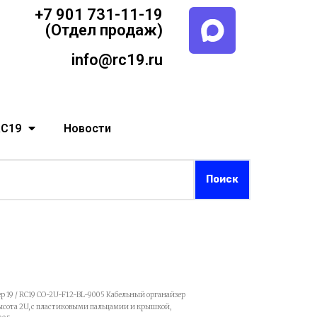
+7 901 731-11-19
(Отдел продаж)
info@rc19.ru
RC19
Новости
р 19
/ RC19 CO-2U-F12-BL-9005 Кабельный органайзер
высота 2U, с пластиковыми пальцамии и крышкой,