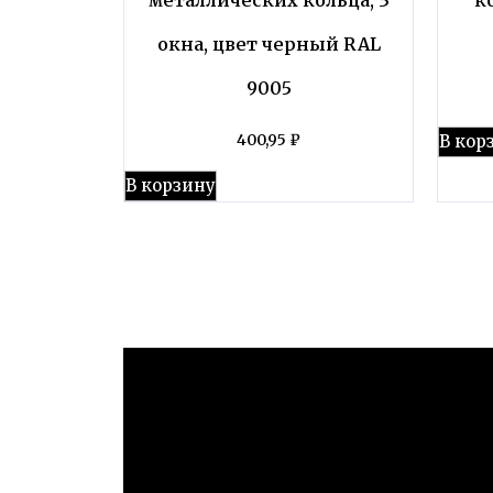
окна, цвет черный RAL
9005
В кор
400,95
₽
В корзину