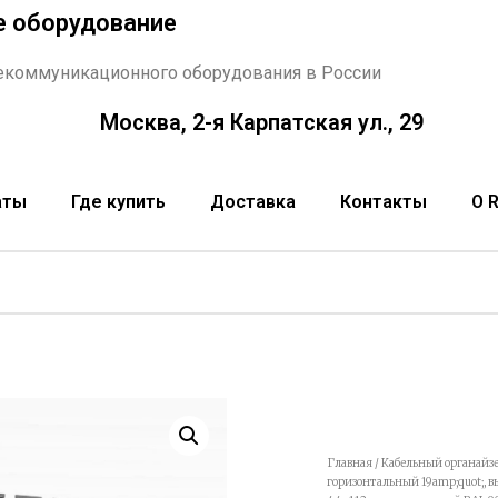
е оборудование
екоммуникационного оборудования в России
Москва, 2-я Карпатская ул., 29
аты
Где купить
Доставка
Контакты
О 
Главная
/
Кабельный органайзе
горизонтальный 19amp;quot;, 