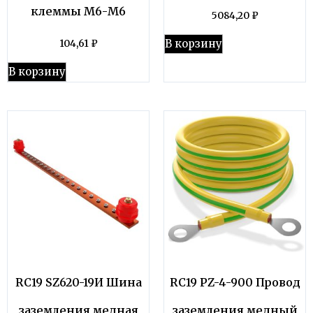
клеммы М6-М6
5084,20
₽
В корзину
104,61
₽
В корзину
RC19 SZ620-19И Шина
RC19 PZ-4-900 Провод
заземления медная
заземления медный