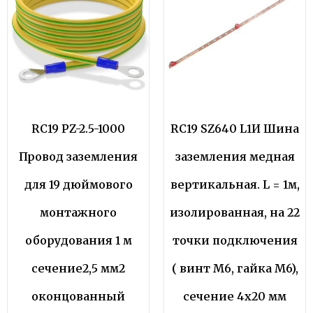
RC19 PZ-2.5-1000
RC19 SZ640 L1И Шина
Провод заземления
заземления медная
для 19 дюймового
вертикальная. L = 1м,
монтажного
изолированная, на 22
оборудования 1 м
точки подключения
сечение2,5 мм2
( винт М6, гайка М6),
оконцованный
сечение 4х20 мм