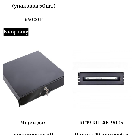
(упаковка 50шт)
640,00
₽
В корзину
Ящик для
RC19 КП-АВ-9005
документов 3U,
Панель 19amp;quot; с