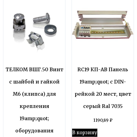
ТЕЛКОМ ВШГ.50 Винт
RC19 КП-АВ Панель
с шайбой и гайкой
19amp;quot; с DIN-
M6 (клипса) для
рейкой 20 мест, цвет
крепления
серый Ral 7035
19amp;quot;
1190,89
₽
оборудования
В корзину