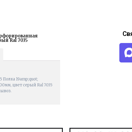
Св
Перфорированная
ый Ral 7035
 Полка 19amp;quot;
0мм, цвет серый Ral 7035
вывоз.