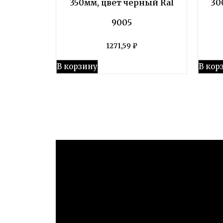
350мм, цвет черный Ral
30
9005
1271,59
₽
В корзину
В кор