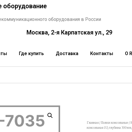
е оборудование
екоммуникационного оборудования в России
Москва, 2-я Карпатская ул., 29
аты
Где купить
Доставка
Контакты
О 
Главная
/
Полки консольные
/ 
консольная 1U, глубина 300мм,