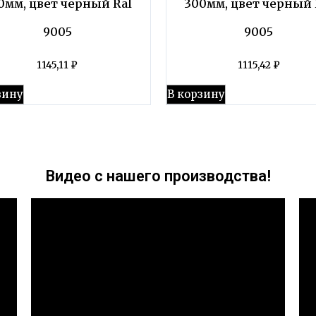
0мм, цвет черный Ral
300мм, цвет черный 
9005
9005
1145,11
₽
1115,42
₽
зину
В корзину
Видео с нашего производства!