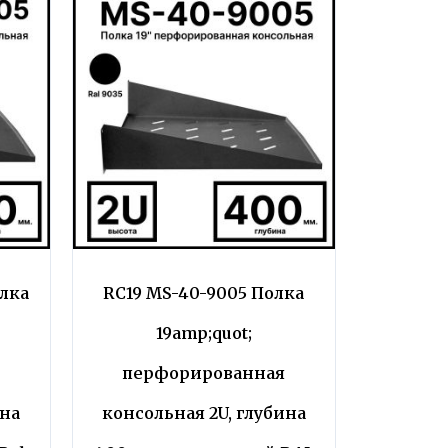
олка
RC19 MS-40-9005 Полка
19amp;quot;
я
перфорированная
ина
консольная 2U, глубина