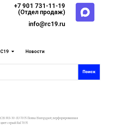
+7 901 731-11-19
(Отдел продаж)
info@rc19.ru
RC19
Новости
RC19 MS-30-1U-7035 Полка 19amp;quot; перфорированная
 цвет серый Ral 7035