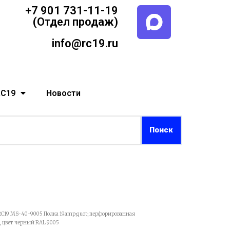
+7 901 731-11-19
(Отдел продаж)
info@rc19.ru
RC19
Новости
RC19 MS-40-9005 Полка 19amp;quot; перфорированная
, цвет черный RAL 9005