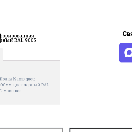
Св
рфорированная
ерный RAL 9005
олка 19amp;quot;
400мм, цвет черный RAL
 Самовывоз.