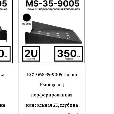
ка
RC19 MS-35-9005 Полка
19amp;quot;
я
перфорированная
ина
консольная 2U, глубина