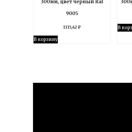
300мм, цвет черный Ral
300м
9005
В кор
1115,42
₽
В корзину