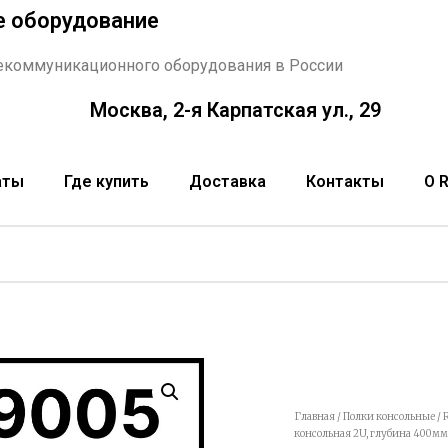
е оборудование
екоммуникационного оборудования в России
Москва, 2-я Карпатская ул., 29
аты
Где купить
Доставка
Контакты
О 
Главная
/
Полки консольные
/ 
консольная 2U, глубина 400мм