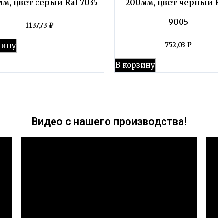
м, цвет серый Ral 7035
200мм, цвет черный 
9005
1137,73
₽
зину
752,03
₽
В корзину
Видео с нашего производства!