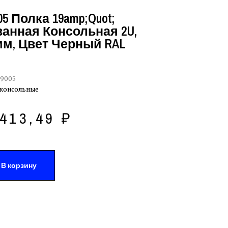
05 Полка 19amp;quot;
анная Консольная 2U,
мм, Цвет Черный RAL
-9005
консольные
413,49
₽
В корзину