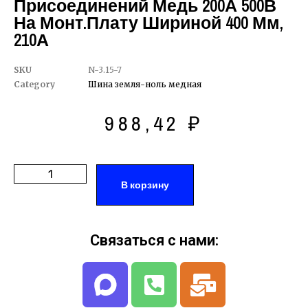
Присоединений Медь 200А 500В
На Монт.плату Шириной 400 Мм,
210А
SKU
N-3.15-7
Category
Шина земля-ноль медная
988,42
₽
В корзину
Связаться с нами: