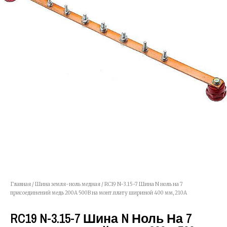
Главная
/
Шина земля-ноль медная
/ RC19 N-3.15-7 Шина N ноль на 7
присоединений медь 200А 500В на монт.плату шириной 400 мм, 210А
RC19 N-3.15-7 Шина N Ноль На 7