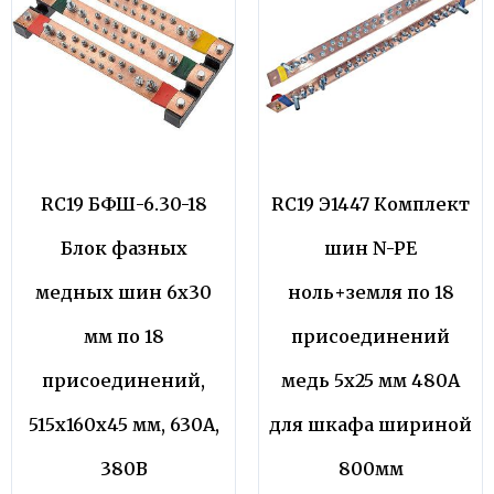
RC19 БФШ-6.30-18
RC19 Э1447 Комплект
Блок фазных
шин N-PE
медных шин 6х30
ноль+земля по 18
мм по 18
присоединений
присоединений,
медь 5х25 мм 480А
515х160х45 мм, 630А,
для шкафа шириной
380В
800мм