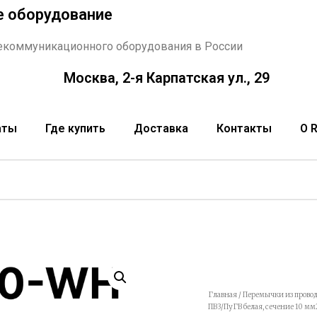
е оборудование
екоммуникационного оборудования в России
Москва, 2-я Карпатская ул., 29
аты
Где купить
Доставка
Контакты
О 
Главная
/
Перемычки из провод
ПВ3/ПуГВ белая, сечение 10 мм