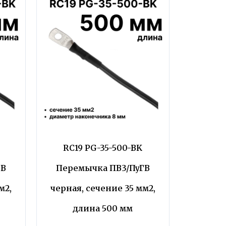
K
RC19 PG-35-500-BK
ГВ
Перемычка ПВ3/ПуГВ
м2,
черная, сечение 35 мм2,
длина 500 мм