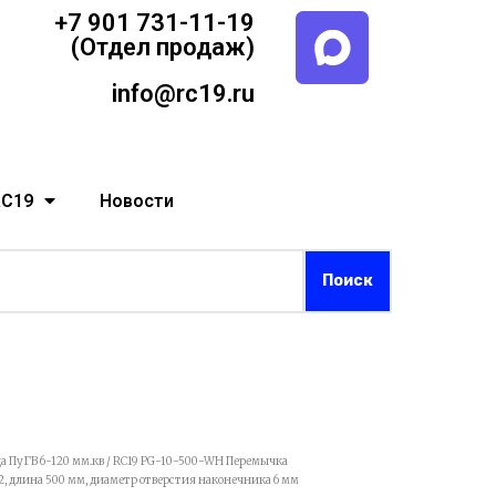
+7 901 731-11-19
(Отдел продаж)
info@rc19.ru
RC19
Новости
а ПуГВ 6-120 мм.кв
/ RC19 PG-10-500-WH Перемычка
2, длина 500 мм, диаметр отверстия наконечника 6 мм