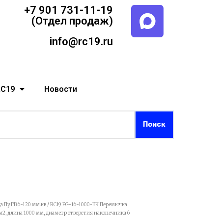
+7 901 731-11-19
(Отдел продаж)
info@rc19.ru
RC19
Новости
а ПуГВ 6-120 мм.кв
/ RC19 PG-16-1000-BK Перемычка
м2, длина 1000 мм, диаметр отверстия наконечника 6