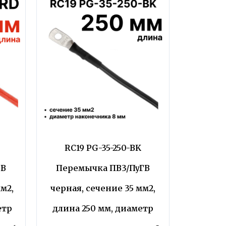
D
RC19 PG-35-250-BK
ГВ
Перемычка ПВ3/ПуГВ
м2,
черная, сечение 35 мм2,
етр
длина 250 мм, диаметр