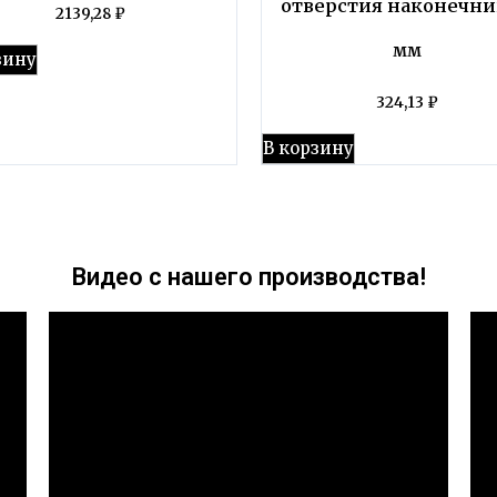
отверстия наконечни
2139,28
₽
мм
зину
324,13
₽
В корзину
Видео с нашего производства!