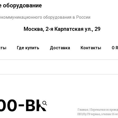
е оборудование
екоммуникационного оборудования в России
Москва, 2-я Карпатская ул., 29
аты
Где купить
Доставка
Контакты
О 
Главная
/
Перемычки из провод
ПВ3/ПуГВ черная, сечение 16 м