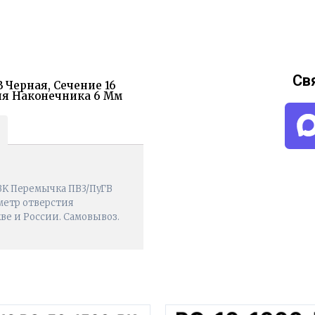
Св
 Черная, Сечение 16
ия Наконечника 6 Мм
BK Перемычка ПВ3/ПуГВ
аметр отверстия
кве и России. Самовывоз.