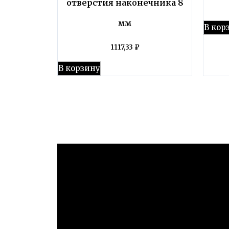
отверстия наконечника 8
мм
В кор
1117,33
₽
В корзину