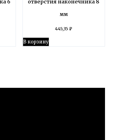
ка 6
отверстия наконечника 8
мм
445,35
₽
В корзину