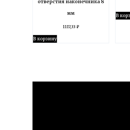
отверстия наконечника 8
мм
В кор
1117,33
₽
В корзину