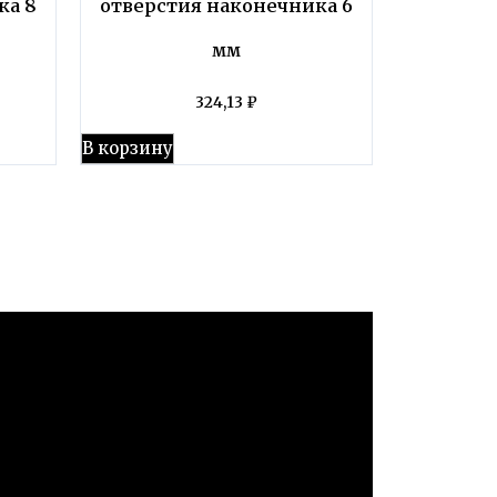
ка 8
отверстия наконечника 6
мм
324,13
₽
В корзину