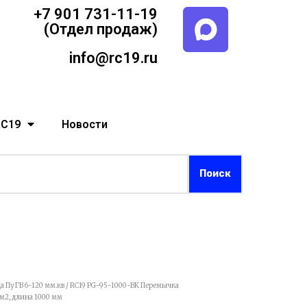
+7 901 731-11-19
(Отдел продаж)
info@rc19.ru
RC19
Новости
а ПуГВ 6-120 мм.кв
/ RC19 PG-95-1000-BK Перемычка
мм2, длина 1000 мм