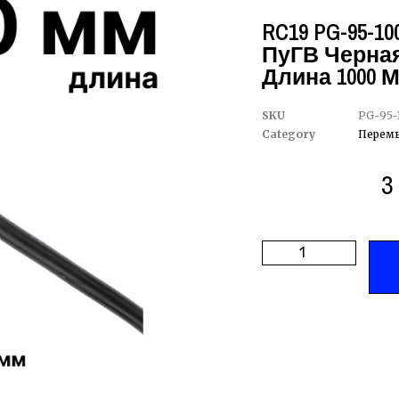
RC19 PG-95-1
ПуГВ Черная
Длина 1000 
SKU
PG-95-
Category
Перемы
3