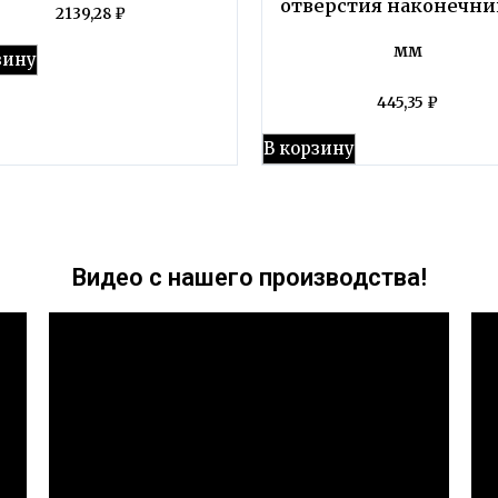
отверстия наконечни
2139,28
₽
мм
зину
445,35
₽
В корзину
Видео с нашего производства!