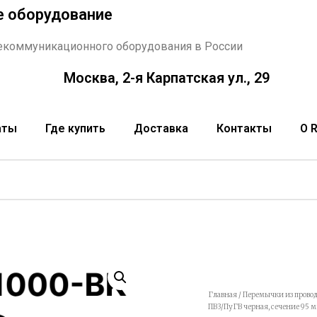
е оборудование
екоммуникационного оборудования в России
Москва, 2-я Карпатская ул., 29
аты
Где купить
Доставка
Контакты
О 
Главная
/
Перемычки из провод
ПВ3/ПуГВ черная, сечение 95 