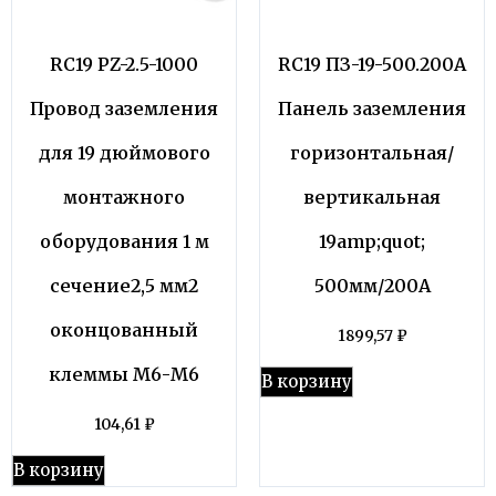
RC19 PZ-2.5-1000
RC19 ПЗ-19-500.200А
Провод заземления
Панель заземления
для 19 дюймового
горизонтальная/
монтажного
вертикальная
оборудования 1 м
19amp;quot;
сечение2,5 мм2
500мм/200А
оконцованный
1899,57
₽
клеммы М6-М6
В корзину
104,61
₽
В корзину