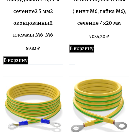
сечение2,5 мм2
( винт М6, гайка М6),
оконцованный
сечение 4х20 мм
клеммы М6-М6
5084,20
₽
В корзину
89,82
₽
В корзину