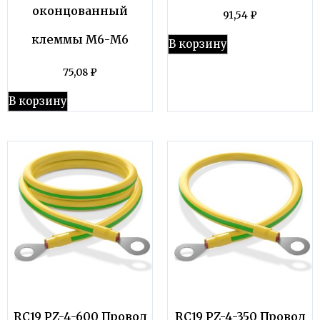
оконцованный
91,54
₽
клеммы М6-М6
В корзину
75,08
₽
В корзину
RC19 PZ-4-600 Провод
RC19 PZ-4-350 Провод