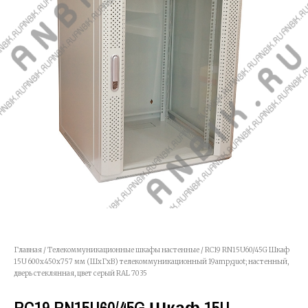
Главная
/
Телекоммуникационные шкафы настенные
/ RC19 RN15U60/45G Шкаф
15U 600х450х757 мм (ШхГхВ) телекоммуникационный 19amp;quot; настенный,
дверь стеклянная, цвет серый RAL 7035