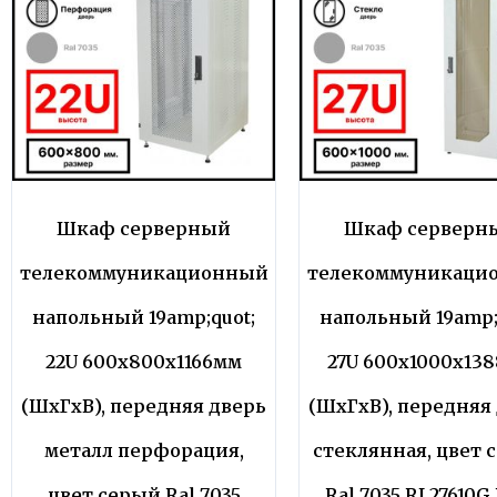
Шкаф серверный
Шкаф серверн
телекоммуникационный
телекоммуникаци
напольный 19amp;quot;
напольный 19amp;
22U 600x800x1166мм
27U 600x1000x13
(ШхГхВ), передняя дверь
(ШхГхВ), передняя
металл перфорация,
стеклянная, цвет 
цвет серый Ral 7035
Ral 7035 RL27610G