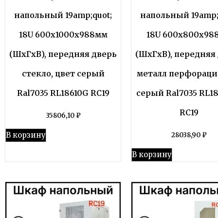
напольный 19amp;quot;
напольный 19amp;
18U 600x1000x988мм
18U 600x800x98
(ШхГхВ), передняя дверь
(ШхГхВ), передняя
стекло, цвет серый
металл перфораци,
Ral7035 RL18610G RC19
серый Ral7035 RL1
RC19
35806,10
₽
В корзину
28038,90
₽
В корзину