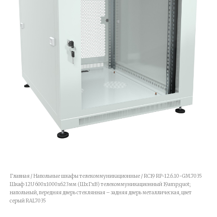
Главная
/
Напольные шкафы телекоммуникационные
/ RC19 RP-12.6.10-GM.7035
Шкаф 12U 600x1000x623мм (ШхГхВ) телекоммуникационный 19amp;quot;
напольный, передняя дверь стеклянная – задняя дверь металлическая, цвет
серый RAL7035