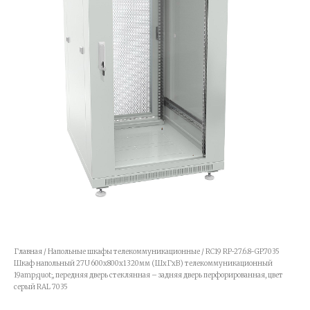
Главная
/
Напольные шкафы телекоммуникационные
/ RC19 RP-27.6.8-GP.7035
Шкаф напольный 27U 600x800x1320мм (ШхГхВ) телекоммуникационный
19amp;quot;, передняя дверь стеклянная – задняя дверь перфорированная, цвет
серый RAL 7035