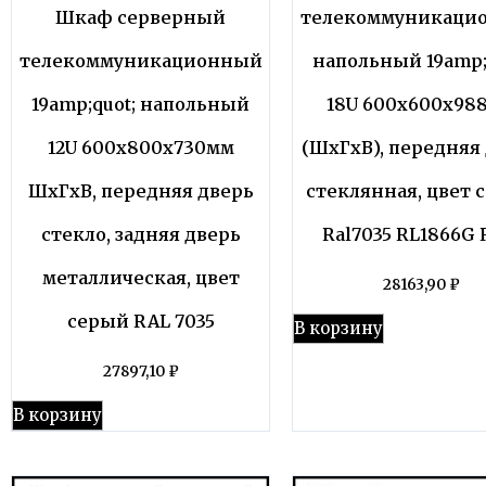
Шкаф серверный
телекоммуникаци
телекоммуникационный
напольный 19amp;
19amp;quot; напольный
18U 600x600x98
12U 600x800x730мм
(ШхГхВ), передняя
ШхГхВ, передняя дверь
стеклянная, цвет 
стекло, задняя дверь
Ral7035 RL1866G 
металлическая, цвет
28163,90
₽
серый RAL 7035
В корзину
27897,10
₽
В корзину