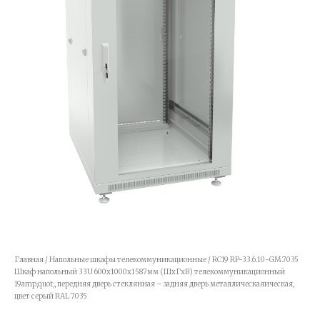
Главная
/
Напольные шкафы телекоммуникационные
/ RC19 RP-33.6.10-GM.7035
Шкаф напольный 33U 600x1000x1587мм (ШхГхВ) телекоммуникационный
19amp;quot;, передняя дверь стеклянная – задняя дверь металлическаяическая,
цвет серый RAL 7035