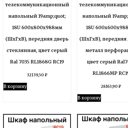
телекоммуникационный
телекоммуникаци
напольный 19amp;quot;
напольный 19amp;
18U 600x800x988мм
18U 600x600x98
(ШхГхВ), передняя дверь
(ШхГхВ), передняя
стеклянная, цвет серый
металл перфора
Ral 7035 RL1868G RC19
цвет серый Ral7
RL1866MP RC1
32139,50
₽
В корзину
28163,90
₽
В корзину