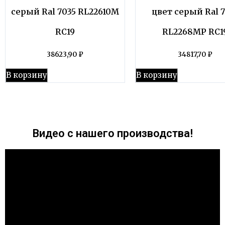
серый Ral 7035 RL22610M
цвет серый Ral 
RC19
RL2268MP RC1
38623,90
₽
34817,70
₽
В корзину
В корзину
Видео с нашего производства!