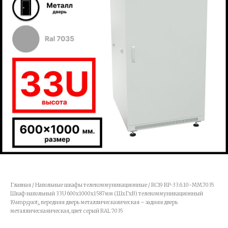
Главная
/
Напольные шкафы телекоммуникационные
/ RC19 RP-33.6.10-ММ.7035
Шкаф напольный 33U 600x1000x1587мм (ШхГхВ) телекоммуникационный
19amp;quot;, передняя дверь металлическаяическая – задняя дверь
металлическаяическая, цвет серый RAL 7035