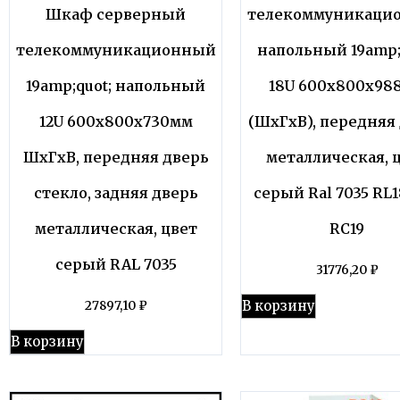
Шкаф серверный
телекоммуникаци
телекоммуникационный
напольный 19amp;
19amp;quot; напольный
18U 600x800x98
12U 600x800x730мм
(ШхГхВ), передняя
ШхГхВ, передняя дверь
металлическая, 
стекло, задняя дверь
серый Ral 7035 RL
металлическая, цвет
RC19
серый RAL 7035
31776,20
₽
В корзину
27897,10
₽
В корзину