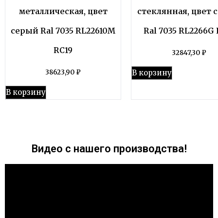
металлическая, цвет
стеклянная, цвет 
серый Ral 7035 RL22610M
Ral 7035 RL2266G 
RC19
32847,30
₽
В корзину
38623,90
₽
В корзину
Видео с нашего производства!