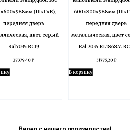
0x600x988мм (ШхГхВ),
600x800x988мм (ШхГх
передняя дверь
передняя дверь
ллическая, цвет серый
металлическая, цвет 
Ral7035 RC19
Ral 7035 RL1868M RC
27379,40
₽
31776,20
₽
зину
В корзину
Видео с нашего производства!