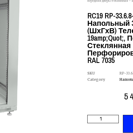
передняя дверь стеклянная – 
RC19 RP-33.6.
Напольный 3
(ШхГхВ) Те
19amp;quot;,
Стеклянная 
Перфориров
RAL 7035
SKU
RP-33.6
Category
Напол
5