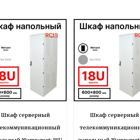
Шкаф серверный
Шкаф серверный
лекоммуникационный
телекоммуникацион
ольный 19amp;quot; 18U
напольный 19amp;quot;