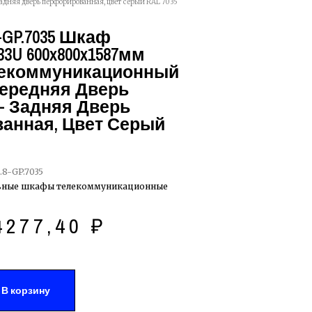
задняя дверь перфорированная, цвет серый RAL 7035
8-GP.7035 Шкаф
3U 600x800x1587мм
лекоммуникационный
 Передняя Дверь
- Задняя Дверь
анная, Цвет Серый
.8-GP.7035
ьные шкафы телекоммуникационные
4277,40
₽
В корзину