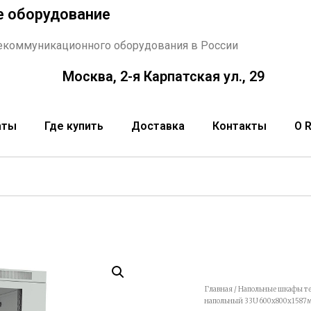
е оборудование
екоммуникационного оборудования в России
Москва, 2-я Карпатская ул., 29
аты
Где купить
Доставка
Контакты
О 
Главная
/
Напольные шкафы т
напольный 33U 600x800x1587