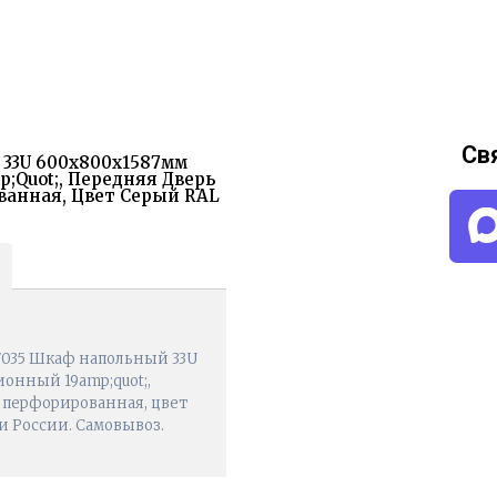
Св
й 33U 600x800x1587мм
quot;, Передняя Дверь
ванная, Цвет Серый RAL
.7035 Шкаф напольный 33U
онный 19amp;quot;,
ь перфорированная, цвет
 и России. Самовывоз.