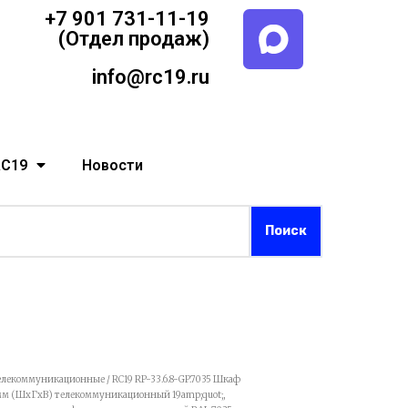
+7 901 731-11-19
(Отдел продаж)
info@rc19.ru
RC19
Новости
елекоммуникационные
/ RC19 RP-33.6.8-GP.7035 Шкаф
мм (ШхГхВ) телекоммуникационный 19amp;quot;,