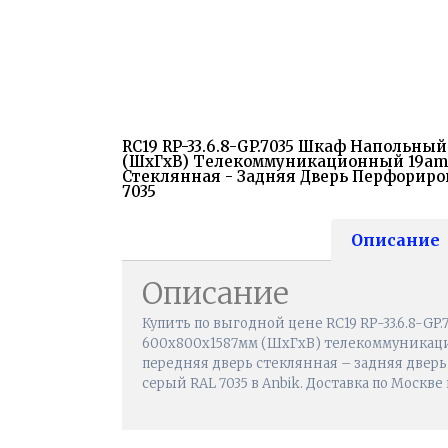
RC19 RP-33.6.8-GP.7035 Шкаф Напольны
(ШхГхВ) Телекоммуникационный 19amp;
Стеклянная - Задняя Дверь Перфориро
7035
Описание
Описание
Купить по выгодной цене RC19 RP-33.6.8-GP
600x800x1587мм (ШхГхВ) телекоммуникаци
передняя дверь стеклянная – задняя двер
серый RAL 7035 в Anbik. Доставка по Москве