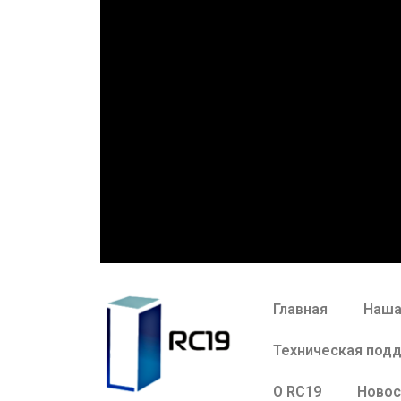
Главная
Наша
Техническая под
О RC19
Новос