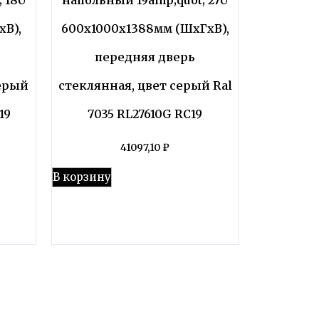
В),
600x1000x1388мм (ШхГхВ),
передняя дверь
серый
стеклянная, цвет серый Ral
19
7035 RL27610G RC19
41097,10
₽
В корзину