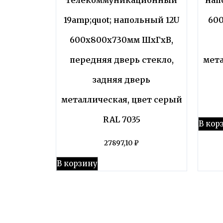
19amp;quot; напольный 12U
60
600x800x730мм ШхГхВ,
передняя дверь стекло,
мета
задняя дверь
металлическая, цвет серый
RAL 7035
В кор
27897,10
₽
В корзину