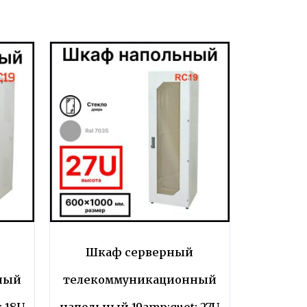
Шкаф серверный
ный
телекоммуникационный
 18U
напольный 19amp;quot; 27U