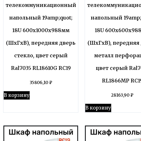
телекоммуникационный
телекоммуникаци
напольный 19amp;quot;
напольный 19amp;
18U 600x1000x988мм
18U 600x600x98
(ШхГхВ), передняя дверь
(ШхГхВ), передняя
стекло, цвет серый
металл перфора
Ral7035 RL18610G RC19
цвет серый Ral7
RL1866MP RC1
35806,10
₽
В корзину
28163,90
₽
В корзину