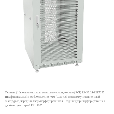
Главная
/
Напольные шкафы телекоммуникационные
/ RC19 RP-33.6.8-P2P.7035
Шкаф напольный 33U 600x800x1587мм (ШхГхВ) телекоммуникационный
19amp;quot;, передняя дверь перфорированная – задняя дверь перфорированная
двойная, цвет серый RAL 7035