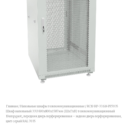
Главная
/
Напольные шкафы телекоммуникационные
/ RC19 RP-33.6.8-PP.7035
Шкаф напольный 33U 600x800x1587мм (ШхГхВ) телекоммуникационный
19amp;quot;, передняя дверь перфорированная – задняя дверь перфорированная,
цвет серый RAL 7035