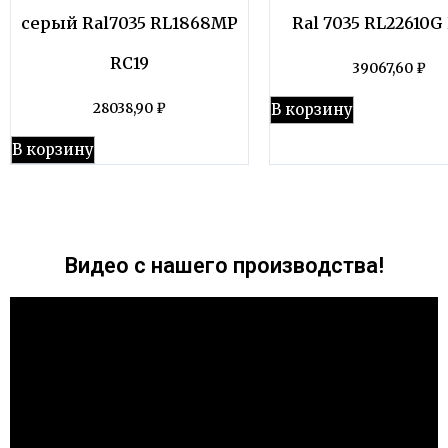
серый Ral7035 RL1868MP
Ral 7035 RL22610G
RC19
39067,60
₽
В корзину
28038,90
₽
В корзину
Видео с нашего производства!