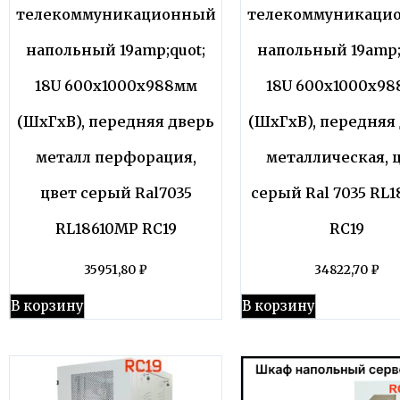
телекоммуникационный
телекоммуникаци
напольный 19amp;quot;
напольный 19amp;
18U 600x1000x988мм
18U 600x1000x9
(ШхГхВ), передняя дверь
(ШхГхВ), передняя
металл перфорация,
металлическая, 
цвет серый Ral7035
серый Ral 7035 RL
RL18610MP RC19
RC19
35951,80
₽
34822,70
₽
В корзину
В корзину