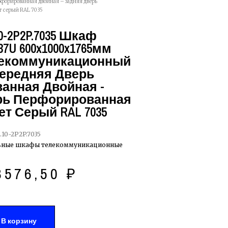
ерфорированная двойная – задняя дверь
т серый RAL 7035
10-2P2P.7035 Шкаф
7U 600x1000x1765мм
лекоммуникационный
 Передняя Дверь
анная Двойная -
рь Перфорированная
ет Серый RAL 7035
.10-2P2P.7035
ьные шкафы телекоммуникационные
3576,50
₽
В корзину