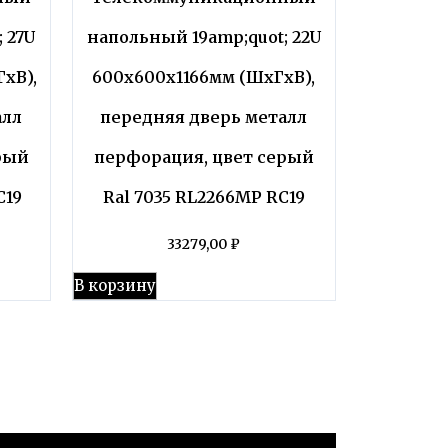
 27U
напольный 19amp;quot; 22U
хВ),
600x600x1166мм (ШхГхВ),
алл
передняя дверь металл
рый
перфорация, цвет серый
C19
Ral 7035 RL2266MP RC19
33279,00
₽
В корзину