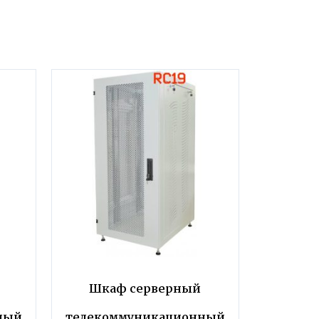
Шкаф серверный
ный
телекоммуникационный