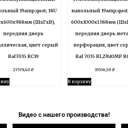
ольный 19amp;quot; 18U
напольный 19amp;quot;
0x600x988мм (ШхГхВ),
600x1000x1388мм (ШхГ
передняя дверь
передняя дверь мет
ллическая, цвет серый
перфорация, цвет се
Ral7035 RC19
Ral 7035 RL27610MP R
27379,40
₽
35556,50
₽
зину
В корзину
Видео с нашего производства!