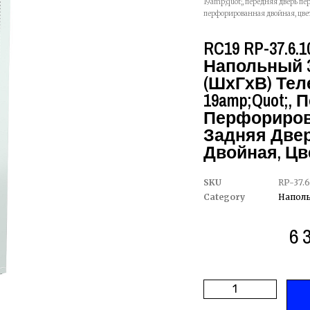
19amp;quot;, передняя дверь п
перфорированная двойная, цве
RC19 RP-37.6.
Напольный 3
(ШхГхВ) Те
19amp;quot;,
Перфориров
Задняя Две
Двойная, Цв
SKU
RP-37.6
Category
Напол
6