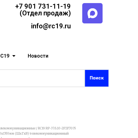
+7 901 731-11-19
(Отдел продаж)
info@rc19.ru
RC19
Новости
елекоммуникационные
/ RC19 RP-37.6.10-2P2P.7035
00x1765мм (ШхГхВ) телекоммуникационный