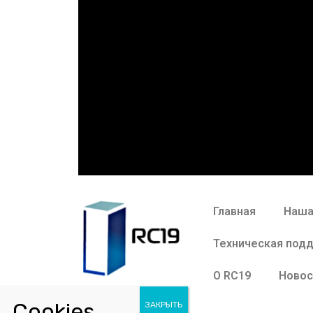
Главная
Наша
Техническая под
О RC19
Новос