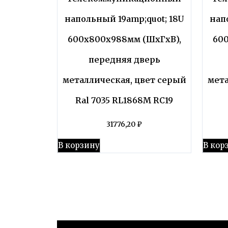
напольный 19amp;quot; 18U
нап
600x800x988мм (ШхГхВ),
60
передняя дверь
металлическая, цвет серый
мета
Ral 7035 RL1868M RC19
31776,20
₽
В корзину
В кор