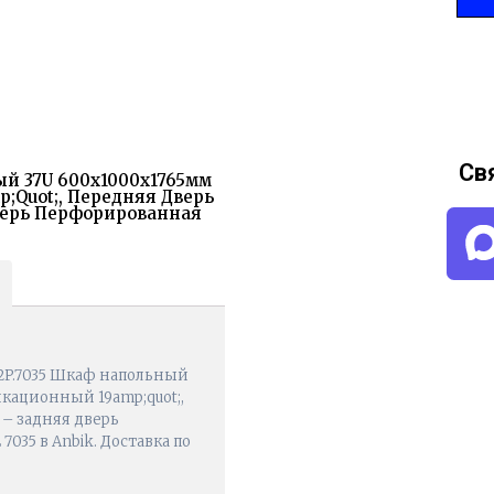
Св
ный 37U 600x1000x1765мм
quot;, Передняя Дверь
верь Перфорированная
P2P.7035 Шкаф напольный
кационный 19amp;quot;,
– задняя дверь
035 в Anbik. Доставка по