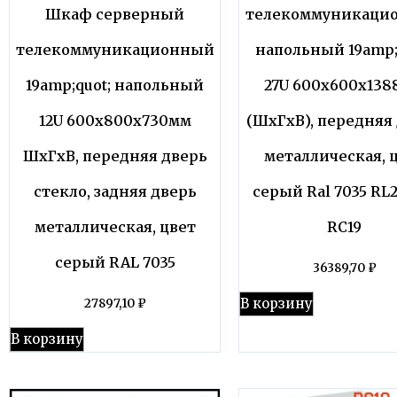
Шкаф серверный
телекоммуникаци
телекоммуникационный
напольный 19amp;
19amp;quot; напольный
27U 600x600x13
12U 600x800x730мм
(ШхГхВ), передняя
ШхГхВ, передняя дверь
металлическая, 
стекло, задняя дверь
серый Ral 7035 RL
металлическая, цвет
RC19
серый RAL 7035
36389,70
₽
В корзину
27897,10
₽
В корзину