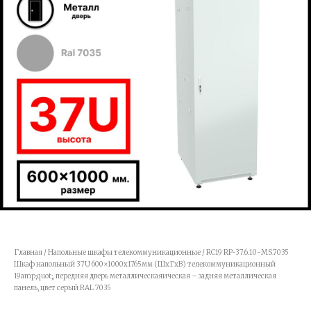
Главная
/
Напольные шкафы телекоммуникационные
/ RC19 RP-37.6.10-МS.7035
Шкаф напольный 37U 600×1000х1765мм (ШхГхВ) телекоммуникационный
19amp;quot;, передняя дверь металлическаяическая – задняя металлическая
панель, цвет серый RAL 7035