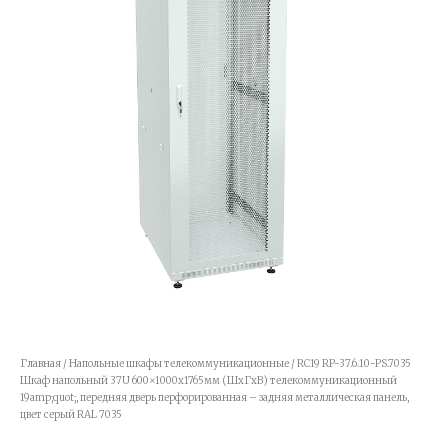
Главная
/
Напольные шкафы телекоммуникационные
/ RC19 RP-37.6.10-PS.7035
Шкаф напольный 37U 600×1000х1765мм (ШхГхВ) телекоммуникационный
19amp;quot;, передняя дверь перфорированная – задняя металлическая панель,
цвет серый RAL 7035