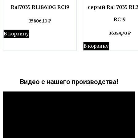
Ral7035 RL18610G RC19
серый Ral 7035 RL
RC19
35806,10
₽
В корзину
36389,70
₽
В корзину
Видео с нашего производства!