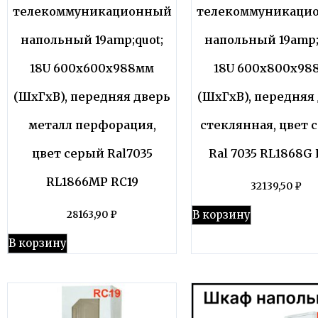
телекоммуникационный
телекоммуникаци
напольный 19amp;quot;
напольный 19amp;
18U 600x600x988мм
18U 600x800x98
(ШхГхВ), передняя дверь
(ШхГхВ), передняя
металл перфорация,
стеклянная, цвет 
цвет серый Ral7035
Ral 7035 RL1868G 
RL1866MP RC19
32139,50
₽
В корзину
28163,90
₽
В корзину