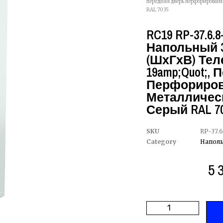
передняя дверь перфорированн
RAL 7035
RC19 RP-37.6.
Напольный 3
(ШхГхВ) Те
19amp;quot;,
Перфориров
Металлическ
Серый RAL 7
SKU
RP-37.
Category
Напол
5