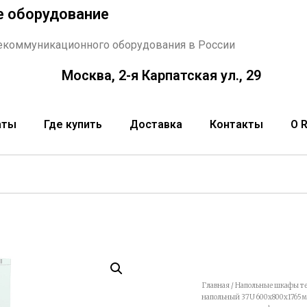
е оборудование
екоммуникационного оборудования в России
Москва, 2-я Карпатская ул., 29
аты
Где купить
Доставка
Контакты
О 
Главная
/
Напольные шкафы т
напольный 37U 600x800x1765м