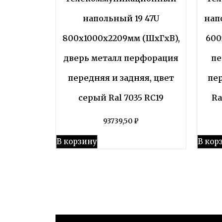
напольный 19 47U
нап
800x1000x2209мм (ШхГхВ),
600
дверь металл перфорация
пе
передняя и задняя, цвет
пе
серый Ral 7035 RC19
Ra
93739,50
₽
В корзину
В кор