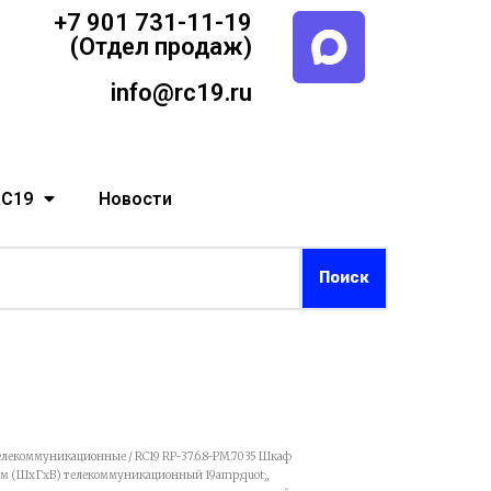
+7 901 731-11-19
(Отдел продаж)
info@rc19.ru
RC19
Новости
елекоммуникационные
/ RC19 RP-37.6.8-PM.7035 Шкаф
м (ШхГхВ) телекоммуникационный 19amp;quot;,