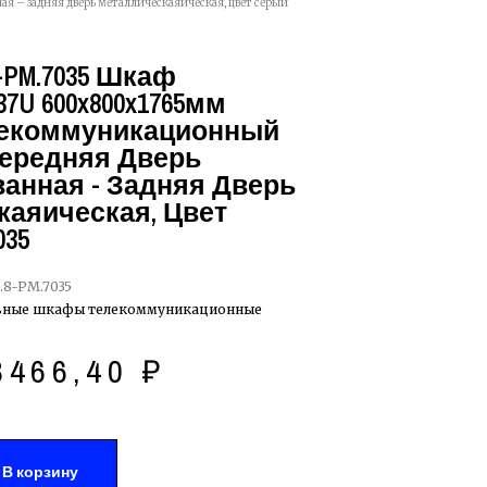
ая – задняя дверь металлическаяическая, цвет серый
8-PM.7035 Шкаф
7U 600x800x1765мм
лекоммуникационный
 Передняя Дверь
анная - Задняя Дверь
аяическая, Цвет
035
6.8-PM.7035
ьные шкафы телекоммуникационные
3466,40
₽
В корзину