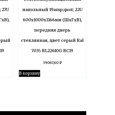
 27U
напольный 19amp;quot; 22U
хВ),
600x1000x1166мм (ШхГхВ),
передняя дверь
серый
стеклянная, цвет серый Ral
19
7035 RL22610G RC19
39067,60
₽
В корзину