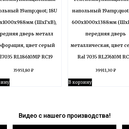
ольный 19amp;quot; 18U
напольный 19amp;quot;
x1000x988мм (ШхГхВ),
600x1000x1388мм (ШхГ
редняя дверь металл
передняя дверь
рфорация, цвет серый
металлическая, цвет 
l7035 RL18610MP RC19
Ral 7035 RL27610M RC
35951,80
₽
39911,30
₽
зину
В корзину
Видео с нашего производства!