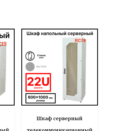
Шкаф серверный
ный
телекоммуникационный