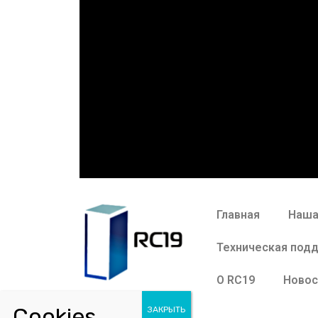
Главная
Наша
Техническая под
О RC19
Новос