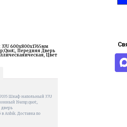
Св
й 37U 600x800x1765мм
quot;, Передняя Дверь
ллическаяическая, Цвет
M.7035 Шкаф напольный 37U
онный 19amp;quot;,
 дверь
в Anbik. Доставка по