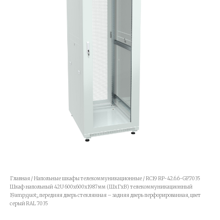
Главная
/
Напольные шкафы телекоммуникационные
/ RC19 RP-42.6.6-GP.7035
Шкаф напольный 42U 600x600x1987мм (ШхГхВ) телекоммуникационный
19amp;quot;, передняя дверь стеклянная – задняя дверь перфорированная, цвет
серый RAL 7035