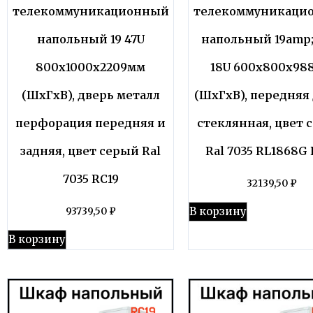
телекоммуникационный
телекоммуникаци
напольный 19 47U
напольный 19amp;
800x1000x2209мм
18U 600x800x98
(ШхГхВ), дверь металл
(ШхГхВ), передняя
перфорация передняя и
стеклянная, цвет 
задняя, цвет серый Ral
Ral 7035 RL1868G 
7035 RC19
32139,50
₽
В корзину
93739,50
₽
В корзину