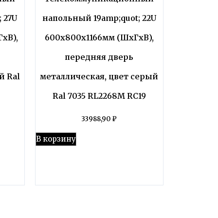
 27U
напольный 19amp;quot; 22U
хВ),
600x800x1166мм (ШхГхВ),
передняя дверь
й Ral
металлическая, цвет серый
Ral 7035 RL2268M RC19
33988,90
₽
В корзину