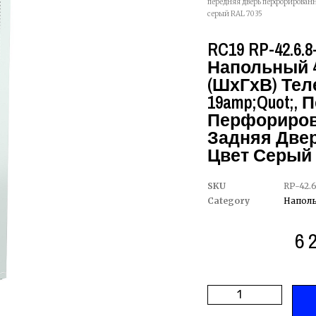
передняя дверь перфорированн
серый RAL 7035
RC19 RP-42.6.
Напольный 4
(ШхГхВ) Те
19amp;quot;,
Перфориров
Задняя Две
Цвет Серый 
SKU
RP-42.6
Category
Напол
6