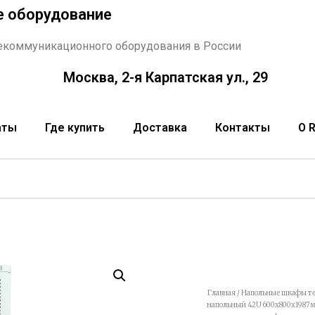
е оборудование
екоммуникационного оборудования в России
Москва, 2-я Карпатская ул., 29
аты
Где купить
Доставка
Контакты
О 
Главная
/
Напольные шкафы т
напольный 42U 600x800x1987