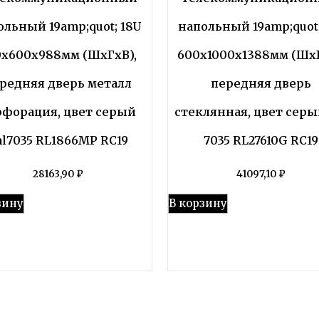
ольный 19amp;quot; 18U
напольный 19amp;quot;
0x600x988мм (ШхГхВ),
600x1000x1388мм (ШхГ
редняя дверь металл
передняя дверь
рфорация, цвет серый
стеклянная, цвет серы
al7035 RL1866MP RC19
7035 RL27610G RC19
28163,90
₽
41097,10
₽
зину
В корзину