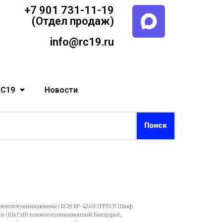
+7 901 731-11-19
(Отдел продаж)
info@rc19.ru
RC19
Новости
елекоммуникационные
/ RC19 RP-42.6.8-2PP.7035 Шкаф
мм (ШхГхВ) телекоммуникационный 19amp;quot;,