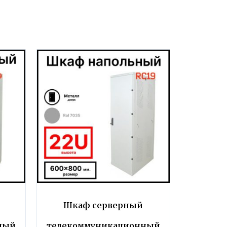
Шкаф серверный
ный
телекоммуникационный