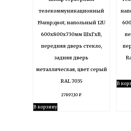
телекоммуникационный
нап
19amp;quot; напольный 12U
60
600x800x730мм ШхГхВ,
пе
передняя дверь стекло,
пе
задняя дверь
R
металлическая, цвет серый
RAL 7035
В кор
27897,10
₽
В корзину