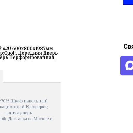
Св
ый 42U 600x800x1987мм
quot;, Передняя Дверь
верь Перфорированная,
PP.7035 Шкаф напольный
ационный 19amp;quot;,
– задняя дверь
bik. Доставка по Москве и