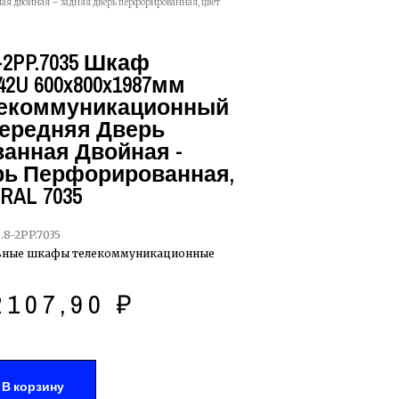
ая двойная – задняя дверь перфорированная, цвет
8-2PP.7035 Шкаф
2U 600x800x1987мм
лекоммуникационный
 Передняя Дверь
анная Двойная -
рь Перфорированная,
RAL 7035
.8-2PP.7035
ьные шкафы телекоммуникационные
2107,90
₽
В корзину