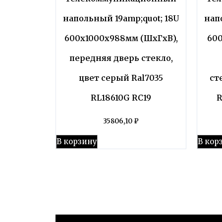
напольный 19amp;quot; 18U
нап
600x1000x988мм (ШхГхВ),
60
передняя дверь стекло,
цвет серый Ral7035
ст
RL18610G RC19
R
35806,10
₽
В корзину
В кор