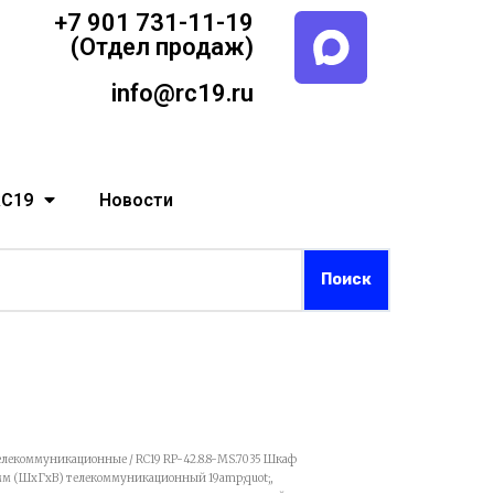
+7 901 731-11-19
(Отдел продаж)
info@rc19.ru
RC19
Новости
елекоммуникационные
/ RC19 RP-42.8.8-МS.7035 Шкаф
мм (ШхГхВ) телекоммуникационный 19amp;quot;,