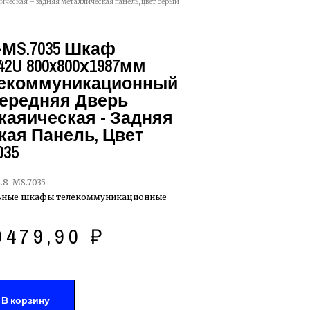
ическая – задняя металлическая панель, цвет серый
.8-МS.7035 Шкаф
2U 800x800х1987мм
лекоммуникационный
 Передняя Дверь
аяическая - Задняя
ая Панель, Цвет
035
8.8-МS.7035
ьные шкафы телекоммуникационные
9479,90
₽
В корзину