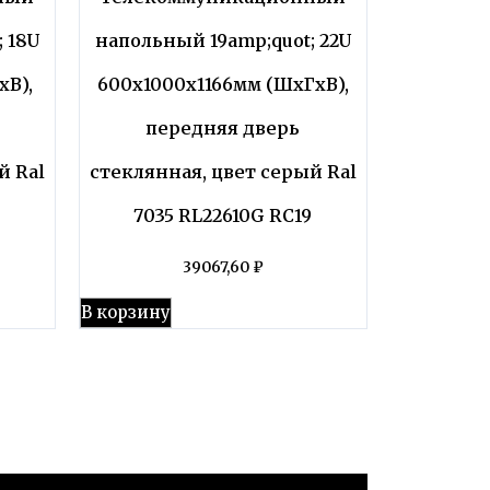
 18U
напольный 19amp;quot; 22U
В),
600x1000x1166мм (ШхГхВ),
передняя дверь
й Ral
стеклянная, цвет серый Ral
7035 RL22610G RC19
39067,60
₽
В корзину