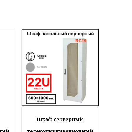
Шкаф серверный
ный
телекоммуникационный