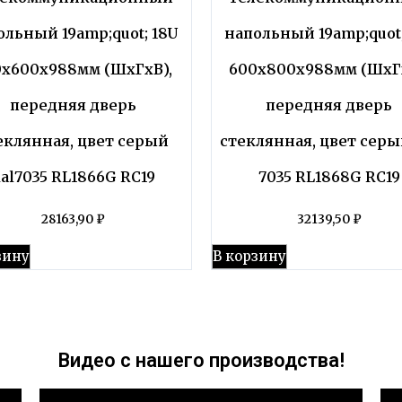
ольный 19amp;quot; 18U
напольный 19amp;quot;
0x600x988мм (ШхГхВ),
600x800x988мм (ШхГх
передняя дверь
передняя дверь
еклянная, цвет серый
стеклянная, цвет серы
al7035 RL1866G RC19
7035 RL1868G RC19
28163,90
₽
32139,50
₽
зину
В корзину
Видео с нашего производства!