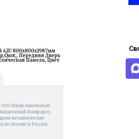
Св
й 42U 800x800х1987мм
quot;, Передняя Дверь
лическая Панель, Цвет
МS.7035 Шкаф напольный
кационный 19amp;quot;,
адняя металлическая
ка по Москве и России.