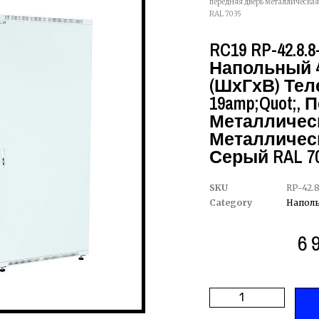
передняя дверь металлическая
RAL 7035
RC19 RP-42.8
Напольный 4
(ШхГхВ) Те
19amp;quot;,
Металлическ
Металлическ
Серый RAL 7
SKU
RP-42.
Category
Напол
6