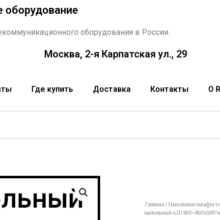
е оборудование
екоммуникационного оборудования в России
Москва, 2-я Карпатская ул., 29
аты
Где купить
Доставка
Контакты
О 
Главная
/
Напольные шкафы т
напольный 42U 800×800х1987