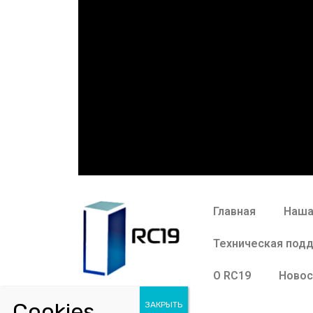
Главная
Наша
Техническая под
О RC19
Новос