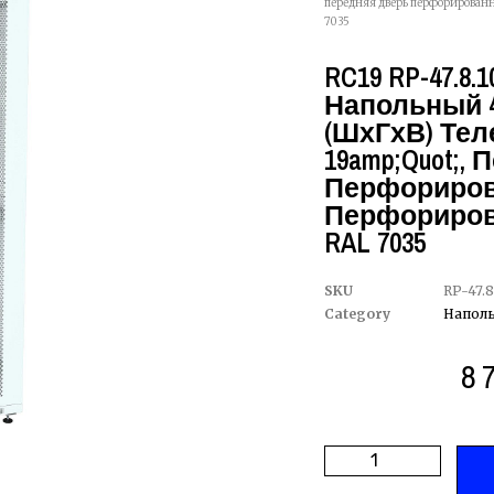
передняя дверь перфорированн
7035
RC19 RP-47.8.
Напольный 4
(ШхГхВ) Те
19amp;quot;,
Перфориров
Перфориров
RAL 7035
SKU
RP-47.8
Category
Напол
8