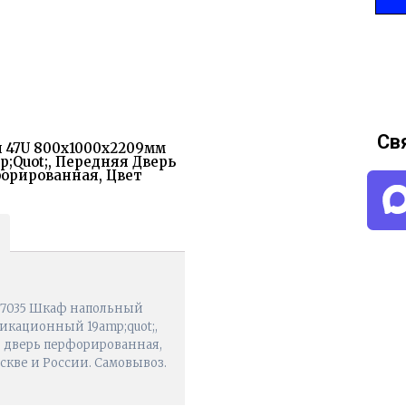
Св
й 47U 800x1000х2209мм
quot;, Передняя Дверь
орированная, Цвет
PP.7035 Шкаф напольный
икационный 19amp;quot;,
 дверь перфорированная,
оскве и России. Самовывоз.