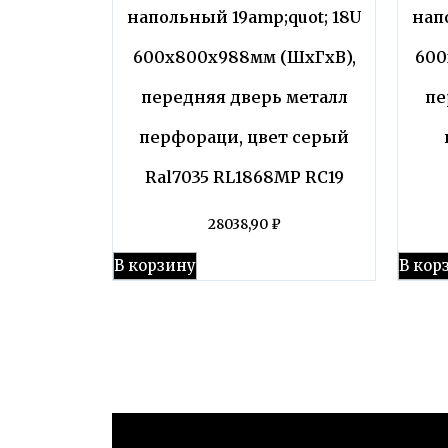
напольный 19amp;quot; 18U
нап
600x800x988мм (ШхГхВ),
600
передняя дверь металл
пе
перфораци, цвет серый
Ral7035 RL1868MP RC19
28038,90
₽
В корзину
В кор