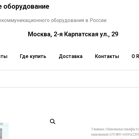
е оборудование
екоммуникационного оборудования в России
Москва, 2-я Карпатская ул., 29
аты
Где купить
Доставка
Контакты
О 
Главная
/
Напольные шкафы т
напольный 47U 800×1000х220