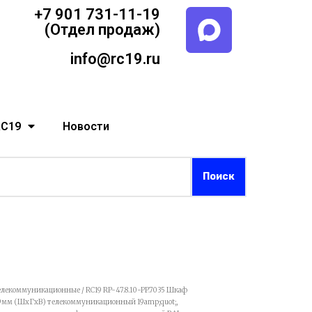
+7 901 731-11-19
(Отдел продаж)
info@rc19.ru
RC19
Новости
елекоммуникационные
/ RC19 RP-47.8.10-PP.7035 Шкаф
9мм (ШхГхВ) телекоммуникационный 19amp;quot;,