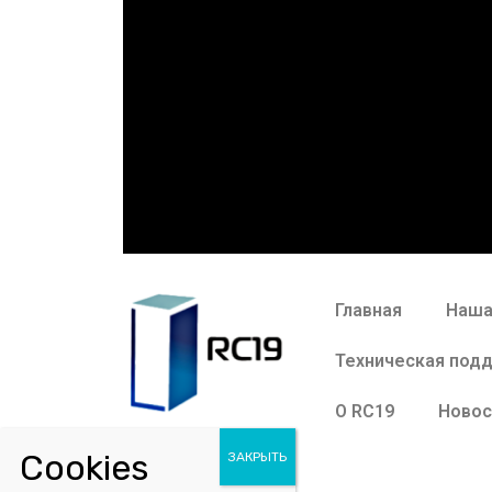
Главная
Наша
Техническая под
О RC19
Новос