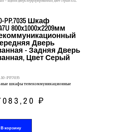
ая – задняя дверь перфорированная, цвет серый RAL
10-PP.7035 Шкаф
7U 800x1000х2209мм
лекоммуникационный
 Передняя Дверь
анная - Задняя Дверь
анная, Цвет Серый
.10-PP.7035
ьные шкафы телекоммуникационные
7083,20
₽
В корзину