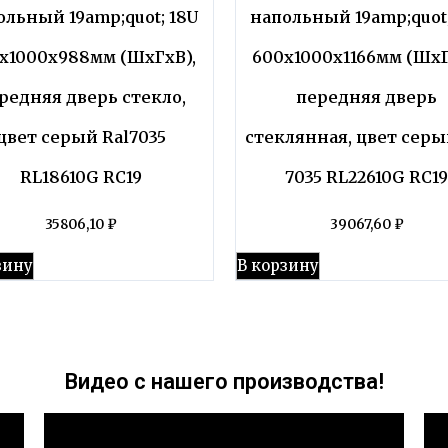
ольный 19amp;quot; 18U
напольный 19amp;quot;
x1000x988мм (ШхГхВ),
600x1000x1166мм (ШхГ
редняя дверь стекло,
передняя дверь
цвет серый Ral7035
стеклянная, цвет серы
RL18610G RC19
7035 RL22610G RC1
35806,10
₽
39067,60
₽
зину
В корзину
Видео с нашего производства!