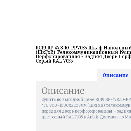
RC19 RP-47.8.10-PP.7035 Шкаф Напольны
(ШхГхВ) Телекоммуникационный 19amp;
Перфорированная - Задняя Дверь Перф
Серый RAL 7035
Описание
Описание
Купить по выгодной цене RC19 RP-47.8.10-
47U 800×1000х2209мм (ШхГхВ) телекоммун
передняя дверь перфорированная – задняя
цвет серый RAL 7035 в Anbik. Доставка по М