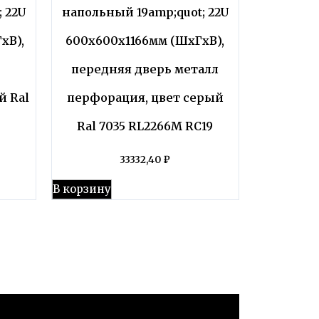
 22U
напольный 19amp;quot; 22U
хВ),
600x600x1166мм (ШхГхВ),
передняя дверь металл
й Ral
перфорация, цвет серый
9
Ral 7035 RL2266M RC19
33332,40
₽
В корзину