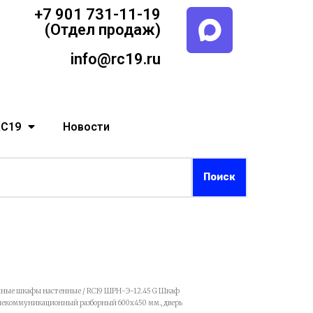
+7 901 731-11-19
(Отдел продаж)
info@rc19.ru
RC19
Новости
ные шкафы настенные
/ RC19 ШРН-Э-12.45 G Шкаф
елекоммуникационный разборный 600х450 мм., дверь