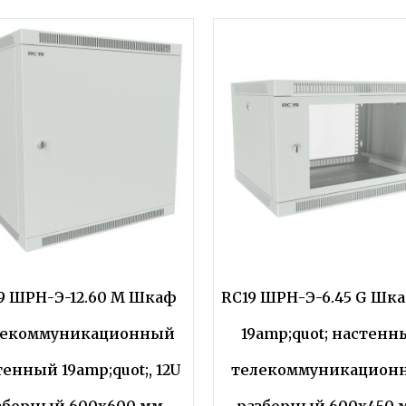
9 ШРН-Э-12.60 M Шкаф
RC19 ШРН-Э-6.45 G Шка
лекоммуникационный
19amp;quot; настенн
енный 19amp;quot;, 12U
телекоммуникацион
зборный 600х600 мм.,
разборный 600х450 м