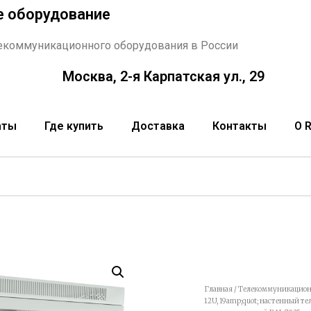
е оборудование
екоммуникационного оборудования в России
Москва, 2-я Карпатская ул., 29
аты
Где купить
Доставка
Контакты
О 
Главная
/
Телекоммуникацион
12U, 19amp;quot; настенный т