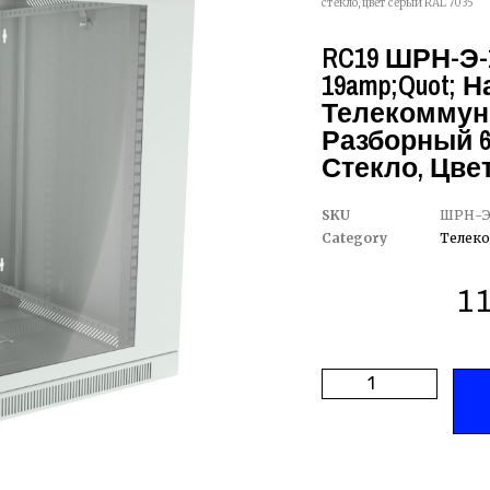
стекло, цвет серый RAL 7035
RC19 ШРН-Э-1
19amp;quot; 
Телекоммун
Разборный 6
Стекло, Цвет
SKU
ШРН-Э-
Category
Телек
1