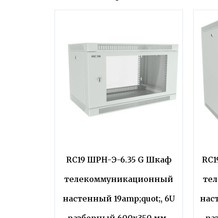
RC19 ШРН-Э-6.35 G Шкаф
RC1
телекоммуникационный
те
настенный 19amp;quot;, 6U
наст
разборный 600х350 мм.,
ра