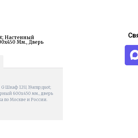
Св
ot; Настенный
х450 Мм., Дверь
G Шкаф 12U, 19amp;quot;
ный 600х450 мм., дверь
ка по Москве и России.