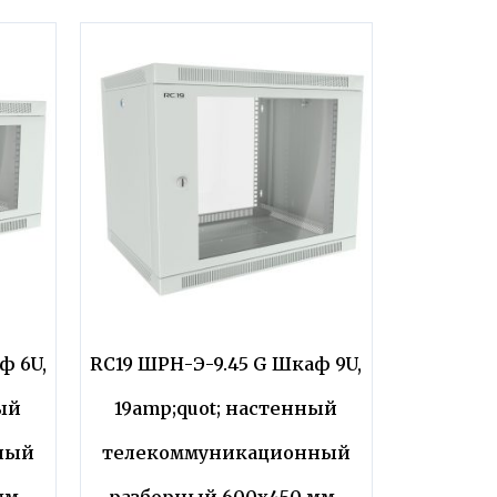
ф 6U,
RC19 ШРН-Э-9.45 G Шкаф 9U,
ый
19amp;quot; настенный
ный
телекоммуникационный
м.,
разборный 600х450 мм.,