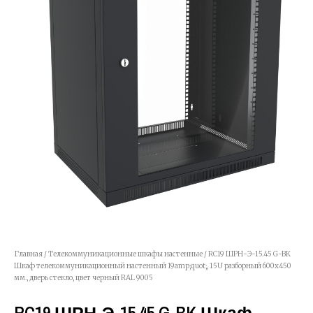
Главная
/
Телекоммуникационные шкафы настенные
/ RC19 ШРН-Э-15.45 G-BK
Шкаф телекоммуникационный настенный 19amp;quot;, 15U разборный 600х450
мм., дверь стекло, цвет черный RAL 9005