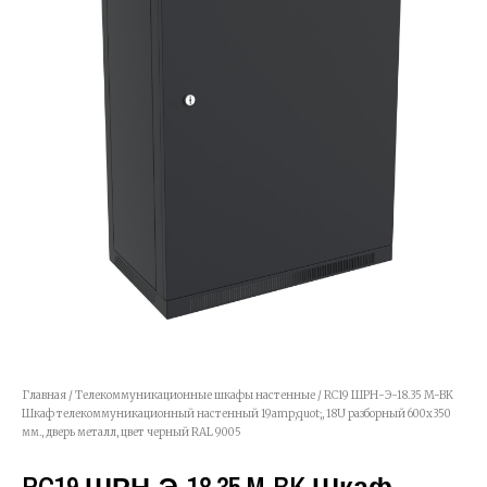
Главная
/
Телекоммуникационные шкафы настенные
/ RC19 ШРН-Э-18.35 M-BK
Шкаф телекоммуникационный настенный 19amp;quot;, 18U разборный 600х350
мм., дверь металл, цвет черный RAL 9005