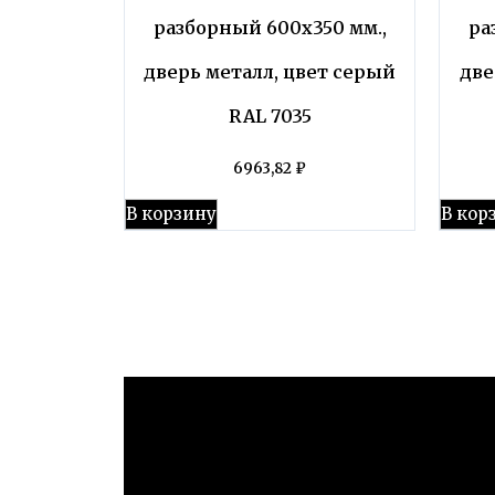
разборный 600х350 мм.,
ра
дверь металл, цвет серый
две
RAL 7035
6963,82
₽
В корзину
В кор