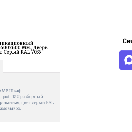
Св
уникационный
 600х600 Мм., Дверь
т Серый RAL 7035
60 MP Шкаф
uot;, 18U разборный
рованная, цвет серый RAL
Самовывоз.