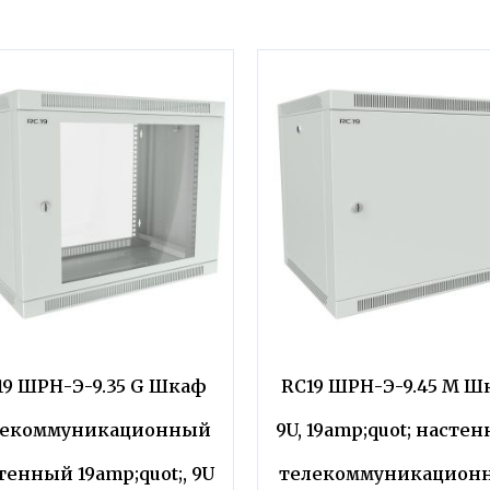
19 ШРН-Э-9.35 G Шкаф
RC19 ШРН-Э-9.45 M Ш
лекоммуникационный
9U, 19amp;quot; насте
тенный 19amp;quot;, 9U
телекоммуникацион