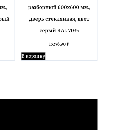
м.,
разборный 600х600 мм.,
ерый
дверь стеклянная, цвет
серый RAL 7035
15276,90
₽
В корзину