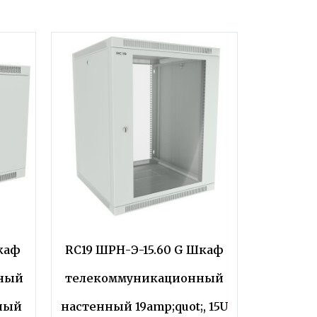
каф
RC19 ШРН-Э-15.60 G Шкаф
нный
телекоммуникационный
ный
настенный 19amp;quot;, 15U