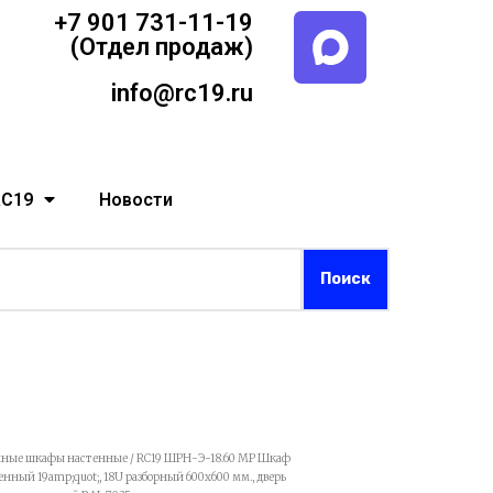
+7 901 731-11-19
(Отдел продаж)
info@rc19.ru
RC19
Новости
ные шкафы настенные
/ RC19 ШРН-Э-18.60 MP Шкаф
ый 19amp;quot;, 18U разборный 600х600 мм., дверь