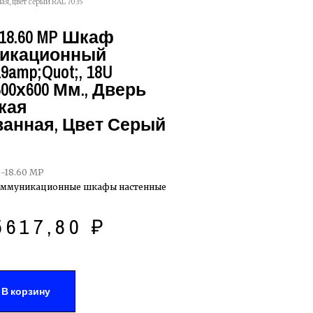
я, цвет серый RAL 7035
18.60 MP Шкаф
икационный
amp;quot;, 18U
00х600 Мм., Дверь
кая
анная, Цвет Серый
-18.60 MP
оммуникационные шкафы настенные
5617,80
₽
В корзину