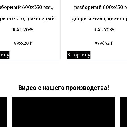
зборный 600х350 мм.,
разборный 600х450 м
рь стекло, цвет серый
дверь металл, цвет с
RAL 7035
RAL 7035
9955,20
₽
9796,72
₽
зину
В корзину
Видео с нашего производства!