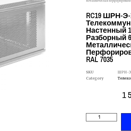
металлическая перфорированна
RC19 ШРН-Э-
Телекоммун
Настенный 19
Разборный 6
Металличес
Перфориров
RAL 7035
SKU
ШРН-Э
Category
Телек
1