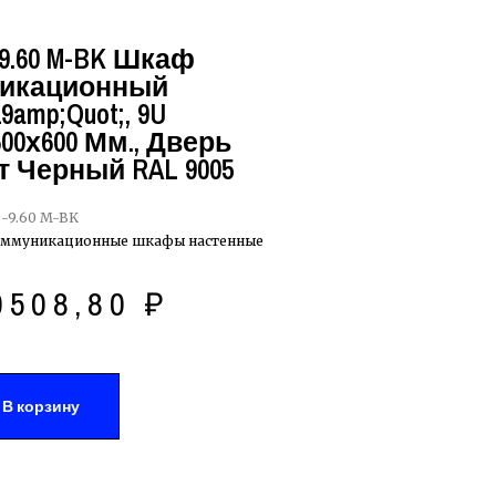
9.60 M-BK Шкаф
икационный
amp;quot;, 9U
00х600 Мм., Дверь
т Черный RAL 9005
-9.60 M-BK
оммуникационные шкафы настенные
0508,80
₽
В корзину