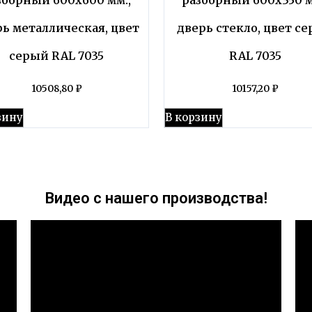
рь металлическая, цвет
дверь стекло, цвет с
серый RAL 7035
RAL 7035
10508,80
₽
10157,20
₽
зину
В корзину
Видео с нашего производства!