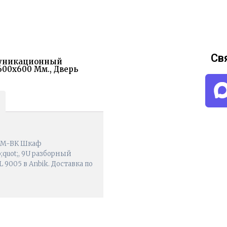
Св
муникационный
600х600 Мм., Дверь
0 M-BK Шкаф
uot;, 9U разборный
 9005 в Anbik. Доставка по