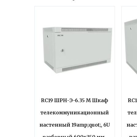
RC19 ШРН-Э-6.35 M Шкаф
RC
телекоммуникационный
те
настенный 19amp;quot;, 6U
нас
разборный 600х350 мм.,
ра