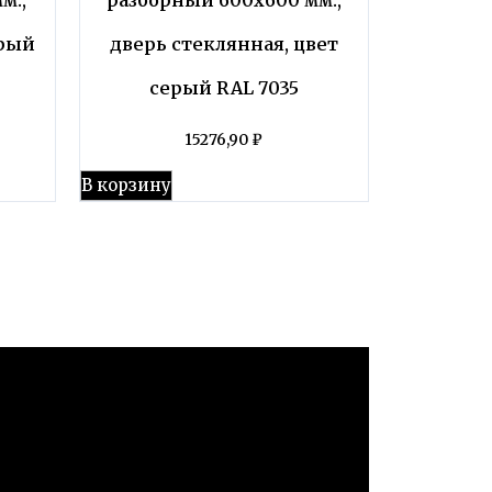
ерый
дверь стеклянная, цвет
серый RAL 7035
15276,90
₽
В корзину