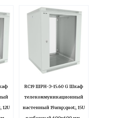
Шкаф
RC19 ШРН-Э-15.60 G Шкаф
ный
телекоммуникационный
, 12U
настенный 19amp;quot;, 15U
м.,
разборный 600х600 мм.,