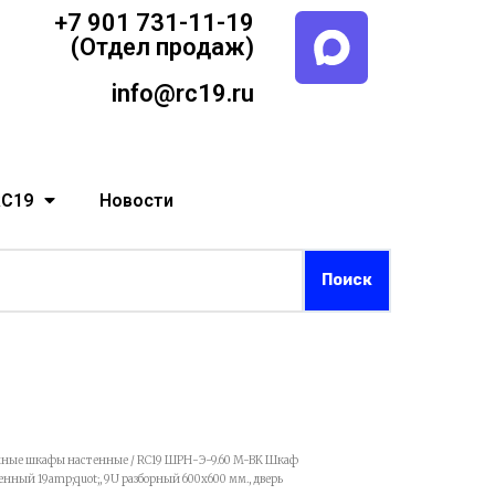
+7 901 731-11-19
(Отдел продаж)
info@rc19.ru
RC19
Новости
ные шкафы настенные
/ RC19 ШРН-Э-9.60 M-BK Шкаф
ый 19amp;quot;, 9U разборный 600х600 мм., дверь