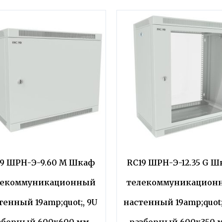
19 ШРН-Э-9.60 M Шкаф
RC19 ШРН-Э-12.35 G 
лекоммуникационный
телекоммуникацион
тенный 19amp;quot;, 9U
настенный 19amp;quot;
зборный 600х600 мм.,
разборный 600х350 м