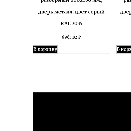
дверь металл, цвет серый
две
RAL 7035
6963,82
₽
В корзину
В кор