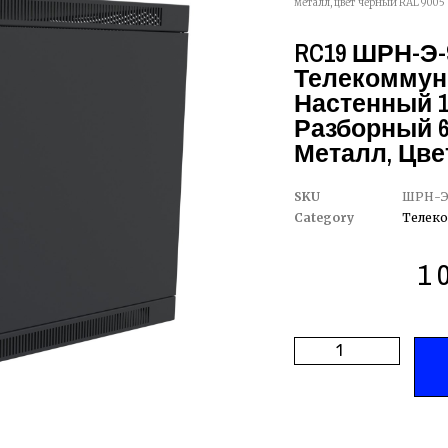
металл, цвет черный RAL 9005
RC19 ШРН-Э-
Телекоммун
Настенный 19
Разборный 6
Металл, Цве
SKU
ШРН-Э
Category
Телек
1