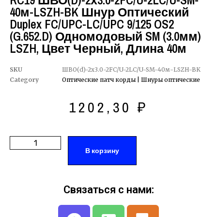
RC19 ШВО(d)-2х3.0-2FC/U-2LC/U-SM-
40м-LSZH-BK Шнур Оптический
Duplex FC/UPC-LC/UPC 9/125 OS2
(G.652.D) Одномодовый SM (3.0мм)
LSZH, Цвет Черный, Длина 40м
SKU
ШВО(d)-2х3.0-2FC/U-2LC/U-SM-40м-LSZH-BK
Category
Оптические патч корды | Шнуры оптические
1202,30
₽
В корзину
Связаться с нами: