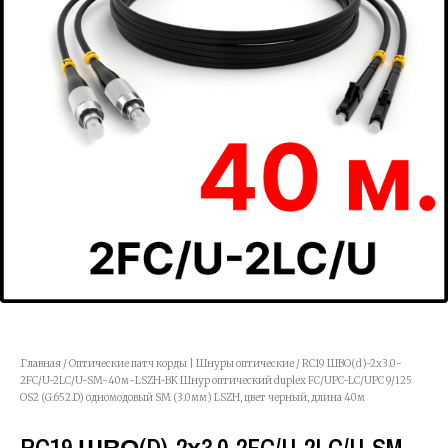
Главная
/
Оптические патч корды | Шнуры оптические
/ RC19 ШВО(d)-2х3.0-
2FC/U-2LC/U-SM-40м-LSZH-BK Шнур оптический duplex FC/UPC-LC/UPC 9/125
OS2 (G.652.D) одномодовый SM (3.0мм) LSZH, цвет черный, длина 40м