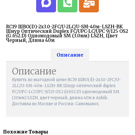
RC19 ШВО(d)-2х3.0-2FC/U-2LC/U-SM-40м-LSZH-BK
Шнур Оптический Duplex FC/UPC-LC/UPC 9/125 OS2
(G.652.D) Одномодовый SM (3.0мм) LSZH, Цвет
Черный, Длина 40м
Описание
Описание
Купить по выгодной цене RC19 ШВО(d)-2х3.0-2FC/U-
2LC/U-SM-40м-LSZH-BK Шнур оптический duplex
FC/UPC-LC/UPC 9/125 OS2 (G.652.D) одномодовый SM
(3.0мм) LSZH, цвет черный, длина 40м в Anbik.
Доставка по Москве и России. Самовывоз.
Похожие Товары