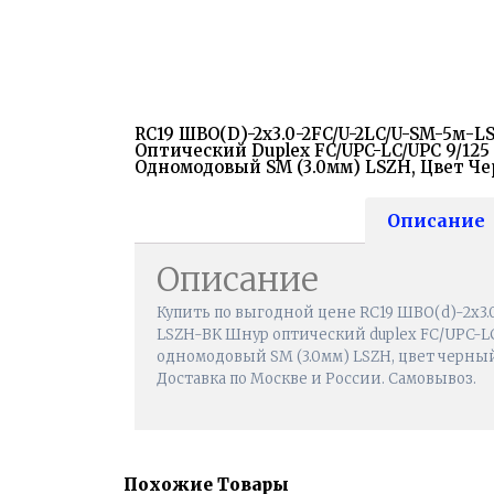
RC19 ШВО(d)-2х3.0-2FC/U-2LC/U-SM-5м-
Оптический Duplex FC/UPC-LC/UPC 9/125 
Одномодовый SM (3.0мм) LSZH, Цвет Ч
Описание
Описание
Купить по выгодной цене RC19 ШВО(d)-2х3.
LSZH-BK Шнур оптический duplex FC/UPC-LC/
одномодовый SM (3.0мм) LSZH, цвет черный,
Доставка по Москве и России. Самовывоз.
Похожие Товары