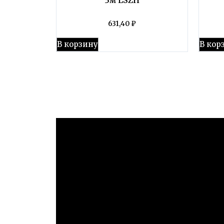
631,40
₽
В корзину
В кор