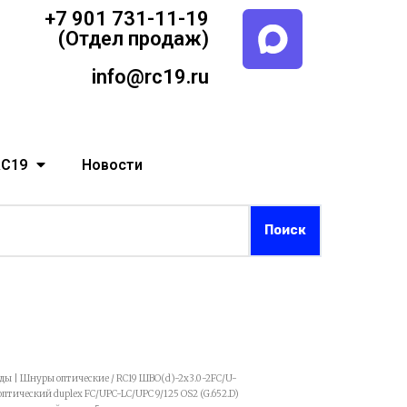
+7 901 731-11-19
(Отдел продаж)
info@rc19.ru
RC19
Новости
рды | Шнуры оптические
/ RC19 ШВО(d)-2х3.0-2FC/U-
ический duplex FC/UPC-LC/UPC 9/125 OS2 (G.652.D)