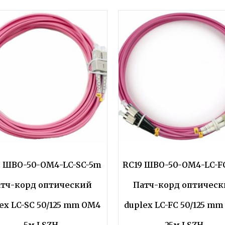
9 ШВО-50-OM4-LC-SC-5m
RC19 ШВО-50-OM4-LC-F
тч-корд оптический
Патч-корд оптичес
ex LC-SC 50/125 mm OM4
duplex LC-FC 50/125 m
5м LSZH
25м LSZH