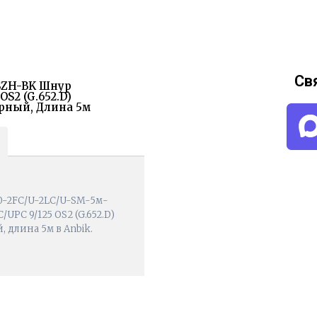
Св
LSZH-BK Шнур
OS2 (G.652.D)
ерный, Длина 5м
0-2FC/U-2LC/U-SM-5м-
UPC 9/125 OS2 (G.652.D)
 длина 5м в Anbik.