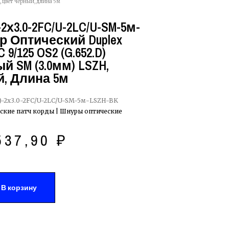
 цвет черный, длина 5м
2х3.0-2FC/U-2LC/U-SM-5м-
р Оптический Duplex
9/125 OS2 (G.652.D)
 SM (3.0мм) LSZH,
, Длина 5м
-2х3.0-2FC/U-2LC/U-SM-5м-LSZH-BK
ские патч корды | Шнуры оптические
537,90
₽
В корзину