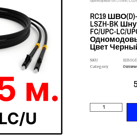
одномодовый SM (3.0мм) LSZH,
RC19 ШВО(d)-
LSZH-BK Шну
FC/UPC-LC/UPC 
Одномодовый
Цвет Черный
SKU
ШВО(d)
Category
Оптиче