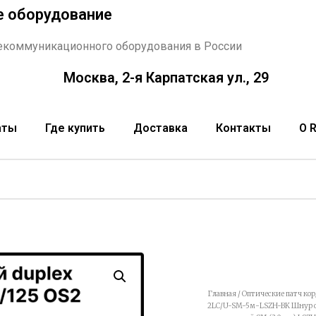
е оборудование
екоммуникационного оборудования в России
Москва, 2-я Карпатская ул., 29
аты
Где купить
Доставка
Контакты
О 
Главная
/
Оптические патч ко
2LC/U-SM-5м-LSZH-BK Шнур опт