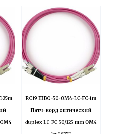
C-25m
RC19 ШВО-50-OM4-LC-FC-1m
кий
Патч-корд оптический
m OM4
duplex LC-FC 50/125 mm OM4
1м LSZH