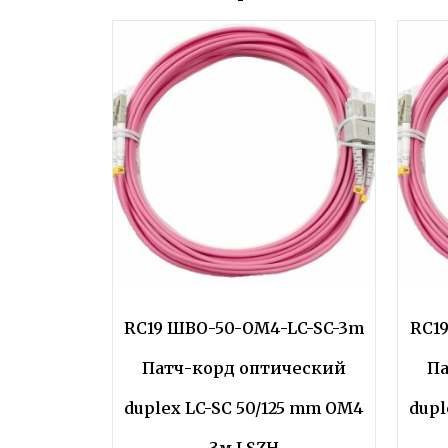
RC19 ШВО-50-OM4-LC-SC-3m
RC1
Патч-корд оптический
Па
duplex LC-SC 50/125 mm OM4
dupl
3м LSZH