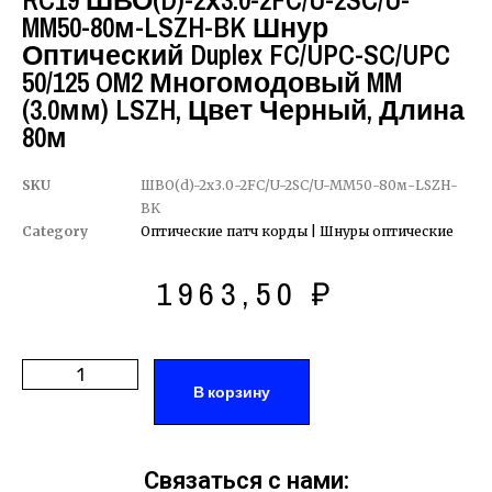
RC19 ШВО(d)-2х3.0-2FC/U-2SC/U-
MM50-80м-LSZH-BK Шнур
Оптический Duplex FC/UPC-SC/UPC
50/125 OM2 Многомодовый MM
(3.0мм) LSZH, Цвет Черный, Длина
80м
SKU
ШВО(d)-2х3.0-2FC/U-2SC/U-MM50-80м-LSZH-
BK
Category
Оптические патч корды | Шнуры оптические
1963,50
₽
В корзину
Связаться с нами: