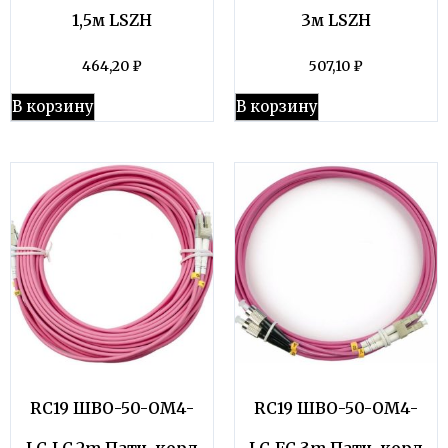
1,5м LSZH
3м LSZH
464,20
₽
507,10
₽
В корзину
В корзину
RC19 ШВО-50-OM4-
RC19 ШВО-50-OM4-
LC-LC-2m Патч-корд
LC-FC-3m Патч-корд