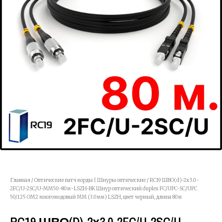
Главная
/
Оптические патч корды | Шнуры оптические
/ RC19 ШВО(d)-2х3.0-
2FC/U-2SC/U-MM50-80м-LSZH-BK Шнур оптический duplex FC/UPC-SC/UPC
50/125 OM2 многомодовый MM (3.0мм) LSZH, цвет черный, длина 80м