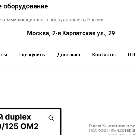
е оборудование
екоммуникационного оборудования в России
Москва, 2-я Карпатская ул., 29
аты
Где купить
Доставка
Контакты
О 
Главная
/
Оптические патч ко
2SC/U-MM50-45м-LSZH-BK Шну