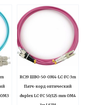
5m
RC19 ШВО-50-OM4-LC-FC-3m
кий
Патч-корд оптический
m OM3
duplex LC-FC 50/125 mm OM4
3м LSZH