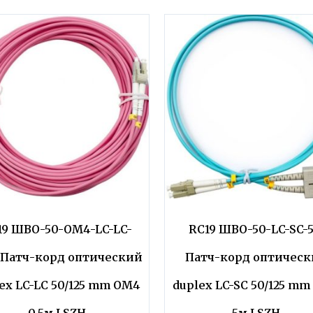
19 ШВО-50-OM4-LC-LC-
RC19 ШВО-50-LC-SC-
 Патч-корд оптический
Патч-корд оптичес
ex LC-LC 50/125 mm OM4
duplex LC-SC 50/125 m
0,5м LSZH
5м LSZH