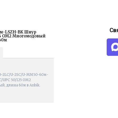
Св
60м-LSZH-BK Шнур
125 OM2 Многомодовый
60м
.0-2LC/U-2SC/U-MM50-60м-
C/UPC 50/125 OM2
й, длина 60м в Anbik.