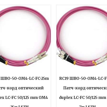
 ШВО-50-OM4-LC-FC-25m
RC19 ШВО-50-OM4-LC-F
тч-корд оптический
Патч-корд оптичес
ex LC-FC 50/125 mm OM4
duplex LC-FC 50/125 m
25м LSZH
7м LSZH