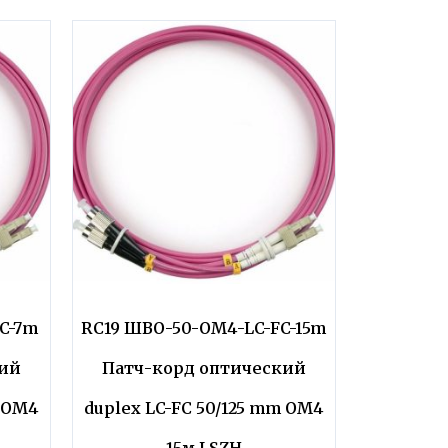
C-7m
RC19 ШВО-50-OM4-LC-FC-15m
кий
Патч-корд оптический
m OM4
duplex LC-FC 50/125 mm OM4
15м LSZH