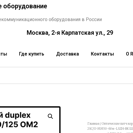
е оборудование
екоммуникационного оборудования в России
Москва, 2-я Карпатская ул., 29
аты
Где купить
Доставка
Контакты
О 
Главная
/
Оптические патч ко
2SC/U-MM50-60м-LSZH-BK Шну