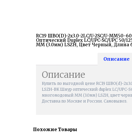
RC19 ШВО(d)-2х3.0-2LC/U-2SC/U-MM50-
Оптический Duplex LC/UPC-SC/UPC 50/
MM (3.0мм) LSZH, Цвет Черный, Длина 
Описание
Описание
Купить по выгодной цене RC19 ШВО(d)-2х3
LSZH-BK Шнур оптический duplex LC/UPC-S
многомодовый MM (3.0мм) LSZH, цвет черны
Доставка по Москве и России. Самовывоз.
Похожие Товары