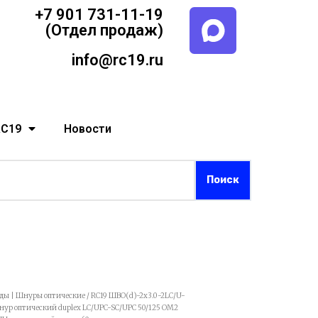
+7 901 731-11-19
(Отдел продаж)
info@rc19.ru
RC19
Новости
рды | Шнуры оптические
/ RC19 ШВО(d)-2х3.0-2LC/U-
р оптический duplex LC/UPC-SC/UPC 50/125 OM2