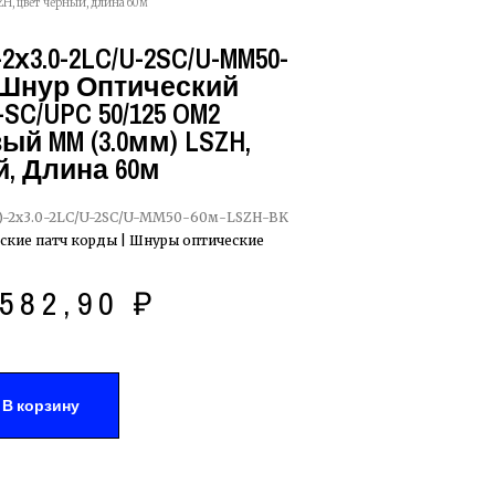
H, цвет черный, длина 60м
2х3.0-2LC/U-2SC/U-MM50-
 Шнур Оптический
-SC/UPC 50/125 OM2
й MM (3.0мм) LSZH,
, Длина 60м
-2х3.0-2LC/U-2SC/U-MM50-60м-LSZH-BK
ские патч корды | Шнуры оптические
582,90
₽
В корзину