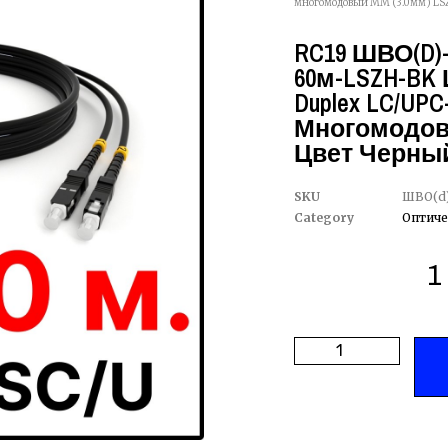
многомодовый MM (3.0мм) LSZ
RC19 ШВО(d)-
60м-LSZH-BK
Duplex LC/UPC
Многомодовы
Цвет Черный
SKU
ШВО(d)
Category
Оптиче
1