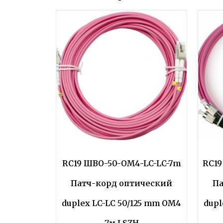
RC19 ШВО-50-OM4-LC-LC-7m
RC19
Патч-корд оптический
Па
duplex LC-LC 50/125 mm OM4
dupl
7м LSZH