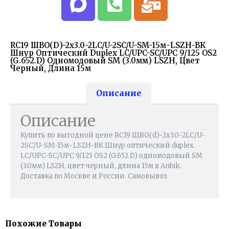
RC19 ШВО(d)-2х3.0-2LC/U-2SC/U-SM-15м-LSZH-BK
Шнур Оптический Duplex LC/UPC-SC/UPC 9/125 OS2
(G.652.D) Одномодовый SM (3.0мм) LSZH, Цвет
Черный, Длина 15м
Описание
Описание
Купить по выгодной цене RC19 ШВО(d)-2х3.0-2LC/U-
2SC/U-SM-15м-LSZH-BK Шнур оптический duplex
LC/UPC-SC/UPC 9/125 OS2 (G.652.D) одномодовый SM
(3.0мм) LSZH, цвет черный, длина 15м в Anbik.
Доставка по Москве и России. Самовывоз.
Похожие Товары