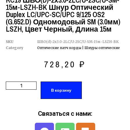
RC19 ШВО(d)-2х3.0-2LC/U-2SC/U-SM-
15м-LSZH-BK Шнур Оптический
Duplex LC/UPC-SC/UPC 9/125 OS2
(G.652.D) Одномодовый SM (3.0мм)
LSZH, Цвет Черный, Длина 15м
SKU
ШВО(d)-2х3.0-2LC/U-2SC/U-SM-15м-LSZH-BK
Category
Оптические патч корды | Шнуры оптические
728,20
₽
В корзину
Связаться с нами: