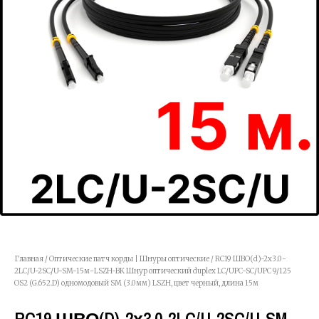
Главная
/
Оптические патч корды | Шнуры оптические
/ RC19 ШВО(d)-2х3.0-
2LC/U-2SC/U-SM-15м-LSZH-BK Шнур оптический duplex LC/UPC-SC/UPC 9/125
OS2 (G.652.D) одномодовый SM (3.0мм) LSZH, цвет черный, длина 15м