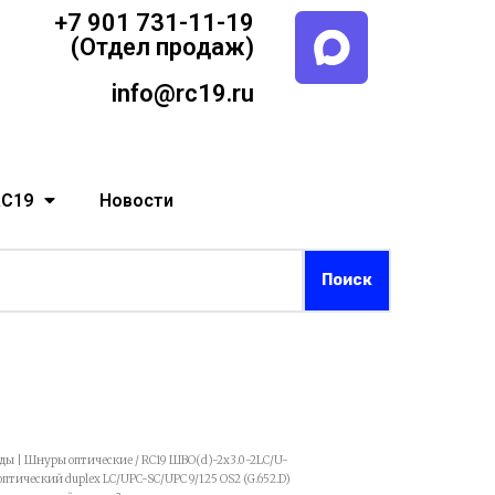
+7 901 731-11-19
(Отдел продаж)
info@rc19.ru
RC19
Новости
рды | Шнуры оптические
/ RC19 ШВО(d)-2х3.0-2LC/U-
ический duplex LC/UPC-SC/UPC 9/125 OS2 (G.652.D)