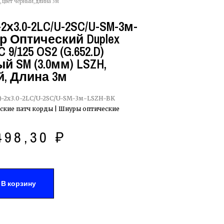
 цвет черный, длина 3м
2х3.0-2LC/U-2SC/U-SM-3м-
р Оптический Duplex
9/125 OS2 (G.652.D)
 SM (3.0мм) LSZH,
, Длина 3м
-2х3.0-2LC/U-2SC/U-SM-3м-LSZH-BK
ские патч корды | Шнуры оптические
498,30
₽
В корзину