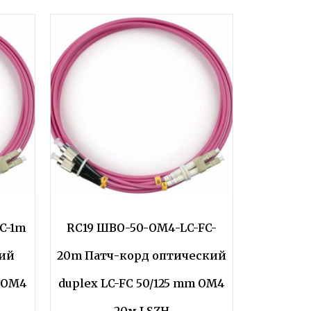
C-1m
RC19 ШВО-50-OM4-LC-FC-
кий
20m Патч-корд оптический
m OM4
duplex LC-FC 50/125 mm OM4
20м LSZH