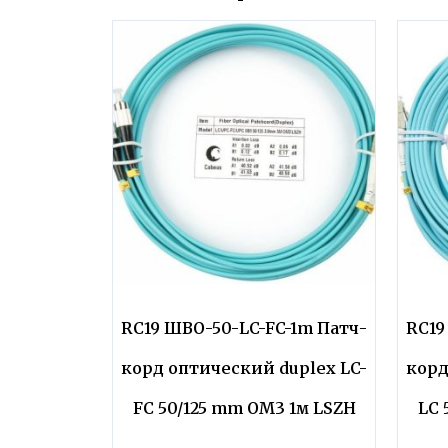
RC19 ШВО-50-LC-FC-1m Патч-
RC19
корд оптический duplex LC-
корд
FC 50/125 mm OM3 1м LSZH
LC 