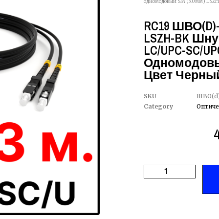
одномодовый SM (3.0мм) LSZH,
RC19 ШВО(d)-
LSZH-BK Шну
LC/UPC-SC/UPC 
Одномодовый
Цвет Черный
SKU
ШВО(d)
Category
Оптиче