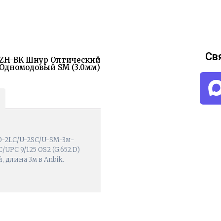
Св
LSZH-BK Шнур Оптический
D) Одномодовый SM (3.0мм)
0-2LC/U-2SC/U-SM-3м-
UPC 9/125 OS2 (G.652.D)
 длина 3м в Anbik.