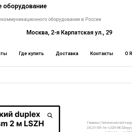
е оборудование
екоммуникационного оборудования в России
Москва, 2-я Карпатская ул., 29
аты
Где купить
Доставка
Контакты
О 
Главная
/
Оптические патч ко
2SC/U-SM-3м-LSZH-BK Шнур опт