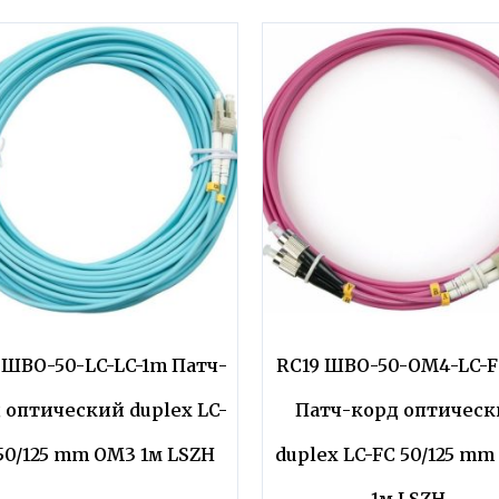
 ШВО-50-LC-LC-1m Патч-
RC19 ШВО-50-OM4-LC-F
 оптический duplex LC-
Патч-корд оптичес
50/125 mm OM3 1м LSZH
duplex LC-FC 50/125 m
1м LSZH