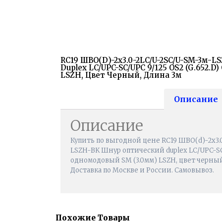
RC19 ШВО(d)-2х3.0-2LC/U-2SC/U-SM-3м-
Duplex LC/UPC-SC/UPC 9/125 OS2 (G.652.
LSZH, Цвет Черный, Длина 3м
Описание
Описание
Купить по выгодной цене RC19 ШВО(d)-2х3.
LSZH-BK Шнур оптический duplex LC/UPC-SC/
одномодовый SM (3.0мм) LSZH, цвет черный,
Доставка по Москве и России. Самовывоз.
Похожие Товары