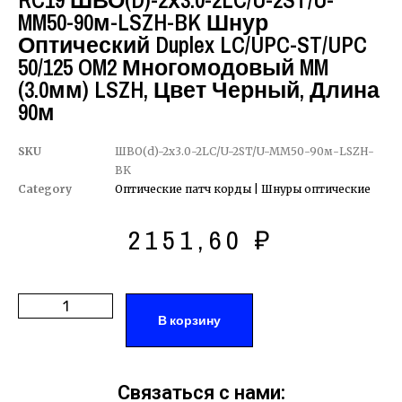
RC19 ШВО(d)-2х3.0-2LC/U-2ST/U-
MM50-90м-LSZH-BK Шнур
Оптический Duplex LC/UPC-ST/UPC
50/125 OM2 Многомодовый MM
(3.0мм) LSZH, Цвет Черный, Длина
90м
SKU
ШВО(d)-2х3.0-2LC/U-2ST/U-MM50-90м-LSZH-
BK
Category
Оптические патч корды | Шнуры оптические
2151,60
₽
В корзину
Связаться с нами: