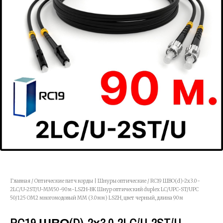
Главная
/
Оптические патч корды | Шнуры оптические
/ RC19 ШВО(d)-2х3.0-
2LC/U-2ST/U-MM50-90м-LSZH-BK Шнур оптический duplex LC/UPC-ST/UPC
50/125 OM2 многомодовый MM (3.0мм) LSZH, цвет черный, длина 90м