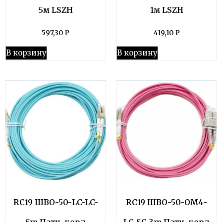
5м LSZH
1м LSZH
597,30
₽
419,10
₽
В корзину
В корзину
RC19 ШВО-50-LC-LC-
RC19 ШВО-50-OM4-
5m Патч-корд
LC-SC-3m Патч-корд