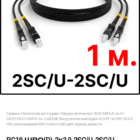
Главная
/
Оптические патч корды | Шнуры оптические
/ RC19 ШВО(d)-2х3.0-
2SC/U-2SC/U-MM50-1м-LSZH-BK Шнур оптический duplex SC/UPC-SC/UPC 50/125
OM2 многомодовый MM (3.0мм) LSZH, цвет черный, длина 1м