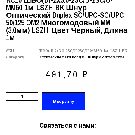
RC19 ШВО(d)-2х3.0-2SC/U-2SC/U-
MM50-1м-LSZH-BK Шнур
Оптический Duplex SC/UPC-SC/UPC
50/125 OM2 Многомодовый MM
(3.0мм) LSZH, Цвет Черный, Длина
1м
SKU
ШВО(d)-2х3.0-2SC/U-2SC/U-MM50-1м-LSZH-BK
Category
Оптические патч корды | Шнуры оптические
491,70
₽
В корзину
Связаться с нами: